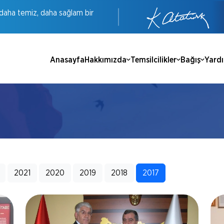
daha
temiz,
daha
sağlam
bir
Anasayfa
Hakkımızda
Temsilcilikler
Bağış
Yard
2021
2020
2019
2018
2017