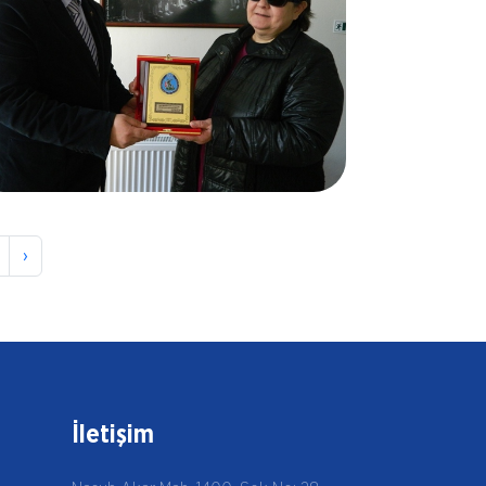
27.02.2017
Zarife ALKAYA
›
Adana
İletişim