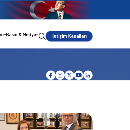
ım
Basın & Medya
İletişim Kanalları