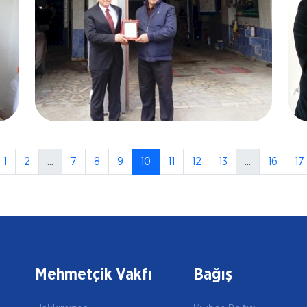
27.02.2017
Hasbi AYGÜNOĞLU
1
2
...
7
8
9
10
11
12
13
...
16
17
Bursa
Mehmetçik Vakfı
Bağış