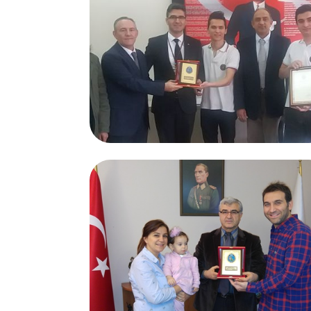
27.02.2017
İzmir Bornova Hayrettin Duran
Anadolu Lisesi öğrencileri
İzmir