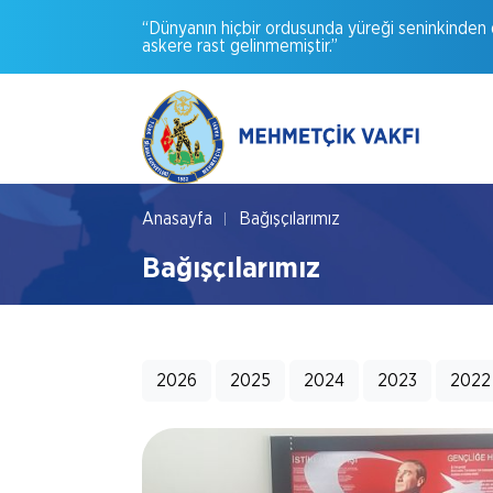
“Dünyanın
hiçbir
ordusunda
yüreği
seninkinden
askere
rast
gelinmemiştir.”
Anasayfa
Bağışçılarımız
Bağışçılarımız
2026
2025
2024
2023
2022