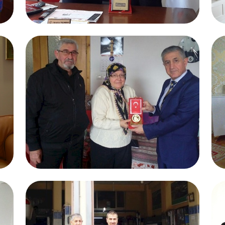
27.02.2017
Merhum M. Berkay AKBAŞ
Samsun
27.02.2017
Hatice Nebahat CENGİZ
Bursa