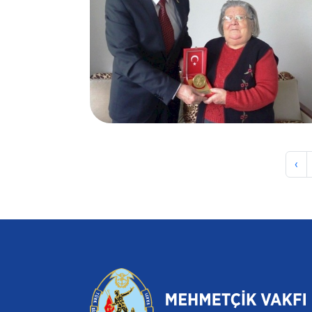
27.02.2017
Hatice DEMİRİZ
‹
Bursa