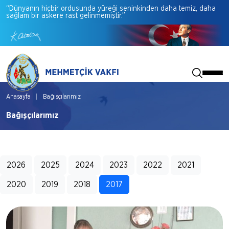
“Dünyanın
hiçbir
ordusunda
yüreği
seninkinden
daha
temiz,
daha
sağlam
bir
askere
rast
gelinmemiştir.”
Anasayfa
Bağışçılarımız
Bağışçılarımız
2026
2025
2024
2023
2022
2021
2020
2019
2018
2017