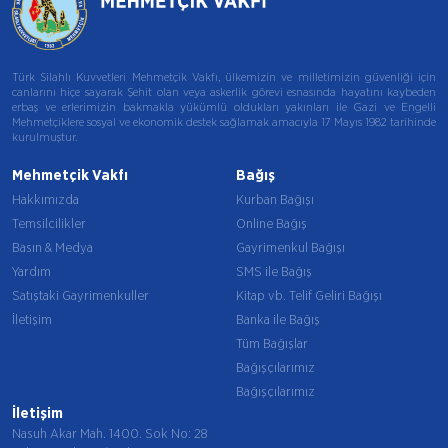
Türk Silahlı Kuvvetleri Mehmetçik Vakfı, ülkemizin ve milletimizin güvenliği için
canlarını hiçe sayarak Şehit olan veya askerlik görevi esnasında hayatını kaybeden
erbaş ve erlerimizin bakmakla yükümlü oldukları yakınları ile Gazi ve Engelli
Mehmetçiklere sosyal ve ekonomik destek sağlamak amacıyla 17 Mayıs 1982 tarihinde
kurulmuştur.
Mehmetçik Vakfı
Bağış
Hakkımızda
Kurban Bağışı
Temsilcilikler
Online Bağış
Basın & Medya
Gayrimenkul Bağışı
Yardım
SMS ile Bağış
Satıştaki Gayrimenkuller
Kitap vb. Telif Geliri Bağışı
İletişim
Banka ile Bağış
Tüm Bağışlar
Bağışçılarımız
Bağışçılarımız
İletişim
Nasuh Akar Mah. 1400. Sok No: 28