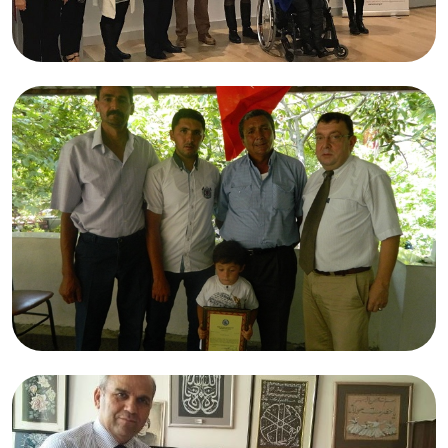
05.02.2017
TED Atakent Koleji Okul Aile Birliği
05.02.2017
Halit AYDOĞDU
Adana