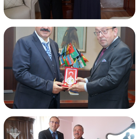
11.05.2017
Nesrin TATLIDİL
Bursa
10.05.2017
Adil Sani KONUKOĞLU
Adana