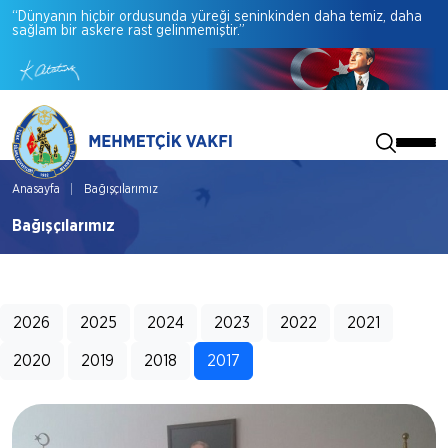
“Dünyanın
hiçbir
ordusunda
yüreği
seninkinden
daha
temiz,
daha
sağlam
bir
askere
rast
gelinmemiştir.”
Anasayfa
Bağışçılarımız
Bağışçılarımız
2026
2025
2024
2023
2022
2021
2020
2019
2018
2017