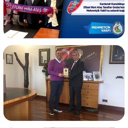
25.04.2017
Teşekkürler Eflani Mavi Ateş...
İstanbul Avrupa Yakası