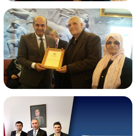
05.05.2017
Dr. Ayla YILDIZ
Adana
28.04.2017
Sevim KURŞUN ve oğlu Nurettin KURŞUN
İzmir