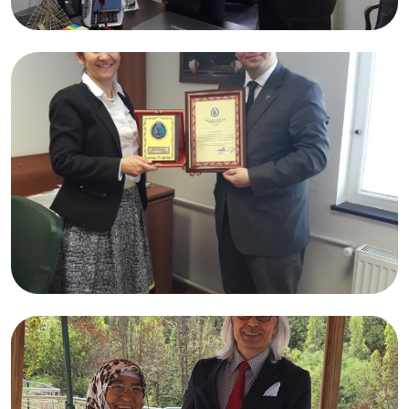
08.05.2017
Yrd.Doç.Dr. Erhan Burak PANCAR
Samsun
05.05.2017
Doç. Dr. Esra PANCAR YÜKSEL
Samsun