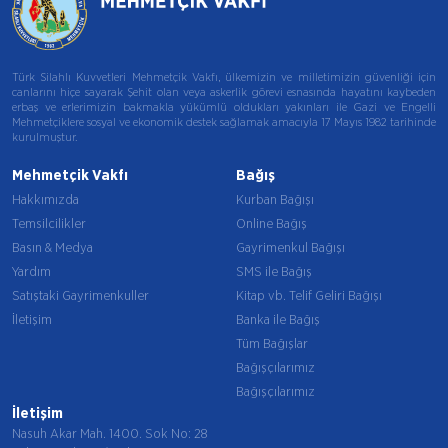
Türk Silahlı Kuvvetleri Mehmetçik Vakfı, ülkemizin ve milletimizin güvenliği için
canlarını hiçe sayarak Şehit olan veya askerlik görevi esnasında hayatını kaybeden
erbaş ve erlerimizin bakmakla yükümlü oldukları yakınları ile Gazi ve Engelli
Mehmetçiklere sosyal ve ekonomik destek sağlamak amacıyla 17 Mayıs 1982 tarihinde
kurulmuştur.
Mehmetçik Vakfı
Bağış
Hakkımızda
Kurban Bağışı
Temsilcilikler
Online Bağış
Basın & Medya
Gayrimenkul Bağışı
Yardım
SMS ile Bağış
Satıştaki Gayrimenkuller
Kitap vb. Telif Geliri Bağışı
İletişim
Banka ile Bağış
Tüm Bağışlar
Bağışçılarımız
Bağışçılarımız
İletişim
Nasuh Akar Mah. 1400. Sok No: 28