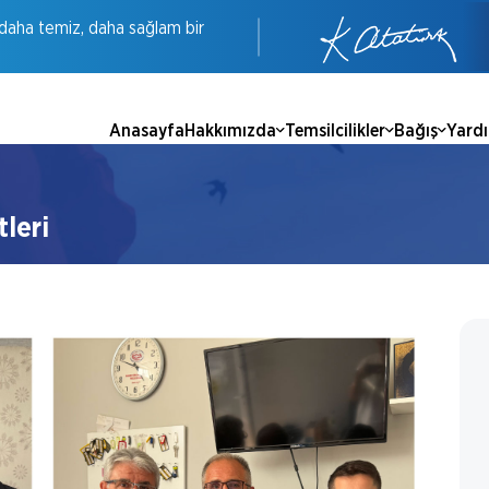
daha
temiz,
daha
sağlam
bir
Anasayfa
Hakkımızda
Temsilcilikler
Bağış
Yard
leri