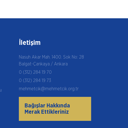
İletişim
Nasuh Akar Mah. 1400. Sok No: 28
Balgat-Çankaya / Ankara
0 (312) 284 19 70
0 (312) 284 19 73
mehmetcik@mehmetcik.org.tr
şı
Bağışlar Hakkında
Merak Ettikleriniz