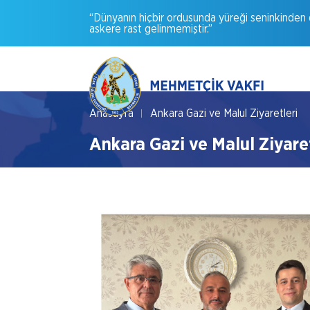
“Dünyanın
hiçbir
ordusunda
yüreği
seninkinden
askere
rast
gelinmemiştir.”
Anasayfa
Ankara Gazi ve Malul Ziyaretleri
Ankara Gazi ve Malul Ziyaret