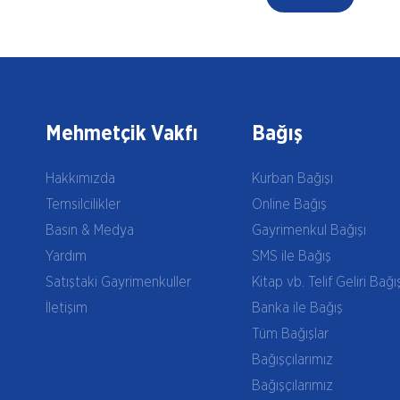
Mehmetçik Vakfı
Bağış
Hakkımızda
Kurban Bağışı
Temsilcilikler
Online Bağış
Basın & Medya
Gayrimenkul Bağışı
Yardım
SMS ile Bağış
Satıştaki Gayrimenkuller
Kitap vb. Telif Geliri Bağı
İletişim
Banka ile Bağış
Tüm Bağışlar
Bağışçılarımız
Bağışçılarımız