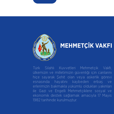
Türk Silahlı Kuvvetleri Mehmetçik Vakfı,
ülkemizin ve milletimizin güvenliği için canlarını
hiçe sayarak Şehit olan veya askerlik görevi
esnasında hayatını kaybeden erbaş ve
erlerimizin bakmakla yükümlü oldukları yakınları
ile Gazi ve Engelli Mehmetçiklere sosyal ve
ekonomik destek sağlamak amacıyla 17 Mayıs
1982 tarihinde kurulmuştur.