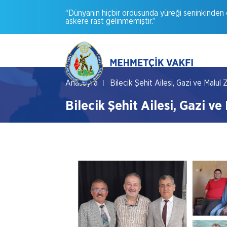
“Dünyanın
hiçbir
ordusunda
yüreği
seninkinden
askere
rast
gelinmemiştir.”
Anasayfa
Bilecik Şehit Ailesi, Gazi ve Malul Z
Bilecik Şehit Ailesi, Gazi ve