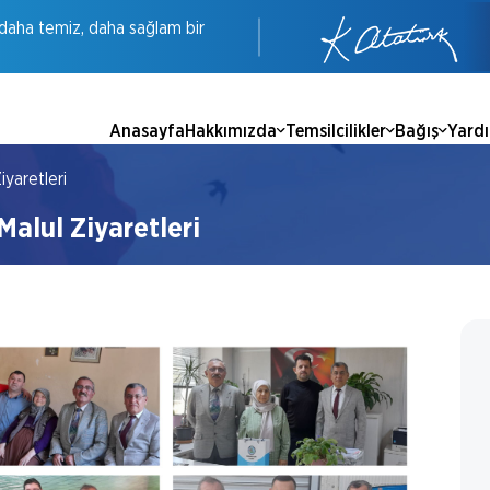
daha
temiz,
daha
sağlam
bir
Anasayfa
Hakkımızda
Temsilcilikler
Bağış
Yard
iyaretleri
 Malul Ziyaretleri