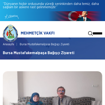
“Dünyanın
hiçbir
ordusunda
yüreği
seninkinden
daha
temiz,
daha
sağlam
bir
askere
rast
gelinmemiştir.”
Anasayfa
Bursa Mustafakemalpaşa Bağışçı Ziyareti
Bursa Mustafakemalpaşa Bağışçı Ziyareti