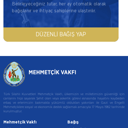
Belirleyeceğiniz tutar, her ay otomatik olarak
bağışlanır ve ihtiyaç sahiplerine ulaştırılır.
DÜZENLI BAĞIŞ YAP
Türk Silahlı Kuvvetleri Mehmetçik Vakfı, ülkemizin ve milletimizin güvenliği için
canlarını hiçe sayarak Şehit olan veya askerlik görevi esnasında hayatını kaybeden
erbaş ve erlerimizin bakmakla yükümlü oldukları yakınları ile Gazi ve Engelli
Mehmetçiklere sosyal ve ekonomik destek sağlamak amacıyla 17 Mayıs 1982 tarihinde
kurulmuştur.
Mehmetçik Vakfı
Bağış