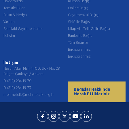
Hakkımızda
Kurban Bağışı
Temsilcilikler
Online Bağış
Basın & Medya
Gayrimenkul Bağışı
Yardım
SMS ile Bağış
Satıştaki Gayrimenkuller
Kitap vb. Telif Geliri Bağışı
İletişim
Banka ile Bağış
Tüm Bağışlar
Bağışçılarımız
Bağışçılarımız
İletişim
Nasuh Akar Mah. 1400. Sok No: 28
Balgat-Çankaya / Ankara
0 (312) 284 19 70
0 (312) 284 19 73
Bağışlar Hakkında
Merak Ettikleriniz
mehmetcik@mehmetcik.org.tr