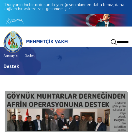
“Dünyanın
hiçbir
ordusunda
yüreği
seninkinden
daha
temiz,
daha
sağlam
bir
askere
rast
gelinmemiştir.”
Anasayfa
Destek
Destek