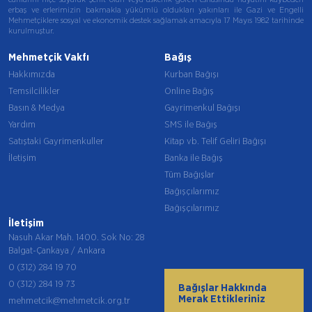
erbaş ve erlerimizin bakmakla yükümlü oldukları yakınları ile Gazi ve Engelli
Mehmetçiklere sosyal ve ekonomik destek sağlamak amacıyla 17 Mayıs 1982 tarihinde
kurulmuştur.
Mehmetçik Vakfı
Bağış
Hakkımızda
Kurban Bağışı
Temsilcilikler
Online Bağış
Basın & Medya
Gayrimenkul Bağışı
Yardım
SMS ile Bağış
Satıştaki Gayrimenkuller
Kitap vb. Telif Geliri Bağışı
İletişim
Banka ile Bağış
Tüm Bağışlar
Bağışçılarımız
Bağışçılarımız
İletişim
Nasuh Akar Mah. 1400. Sok No: 28
Balgat-Çankaya / Ankara
0 (312) 284 19 70
0 (312) 284 19 73
Bağışlar Hakkında
Merak Ettikleriniz
mehmetcik@mehmetcik.org.tr