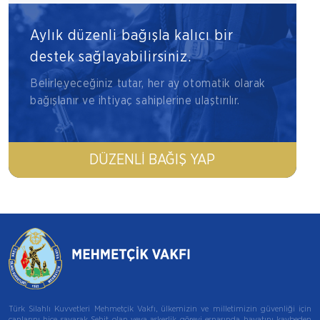
Aylık düzenli bağışla kalıcı bir
destek sağlayabilirsiniz.
Belirleyeceğiniz tutar, her ay otomatik olarak
bağışlanır ve ihtiyaç sahiplerine ulaştırılır.
DÜZENLI BAĞIŞ YAP
Türk Silahlı Kuvvetleri Mehmetçik Vakfı, ülkemizin ve milletimizin güvenliği için
canlarını hiçe sayarak Şehit olan veya askerlik görevi esnasında hayatını kaybeden