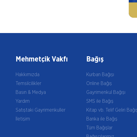
Mehmetçik Vakfı
Bağış
Hakkımızda
Kurban Bağışı
Temsilcilikler
Online Bağış
Basın & Medya
Gayrimenkul Bağışı
Yardım
SMS ile Bağış
Satıştaki Gayrimenkuller
Kitap vb. Telif Geliri Bağı
İletişim
Banka ile Bağış
Tüm Bağışlar
Bağışçılarımız