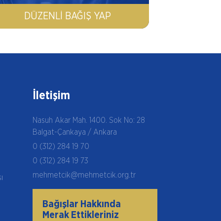
DÜZENLI BAĞIŞ YAP
İletişim
Nasuh Akar Mah. 1400. Sok No: 28
Balgat-Çankaya / Ankara
0 (312) 284 19 70
0 (312) 284 19 73
mehmetcik@mehmetcik.org.tr
şı
Bağışlar Hakkında
Merak Ettikleriniz