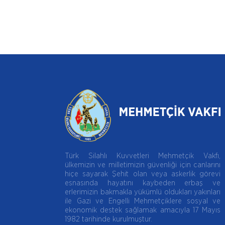
Türk Silahlı Kuvvetleri Mehmetçik Vakfı,
ülkemizin ve milletimizin güvenliği için canlarını
hiçe sayarak Şehit olan veya askerlik görevi
esnasında hayatını kaybeden erbaş ve
erlerimizin bakmakla yükümlü oldukları yakınları
ile Gazi ve Engelli Mehmetçiklere sosyal ve
ekonomik destek sağlamak amacıyla 17 Mayıs
1982 tarihinde kurulmuştur.