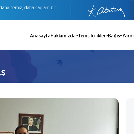
daha
temiz,
daha
sağlam
bir
Anasayfa
Hakkımızda
Temsilcilikler
Bağış
Yard
AŞ