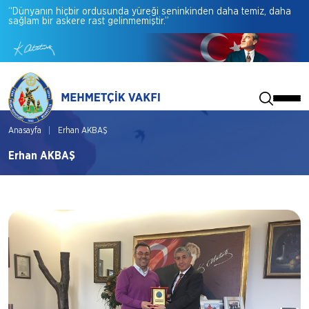
“Dünyanın
hiçbir
ordusunda
yüreği
seninkinden
daha
temiz,
daha
sağlam
bir
askere
rast
gelinmemiştir.”
Anasayfa
Erhan AKBAŞ
Erhan AKBAŞ