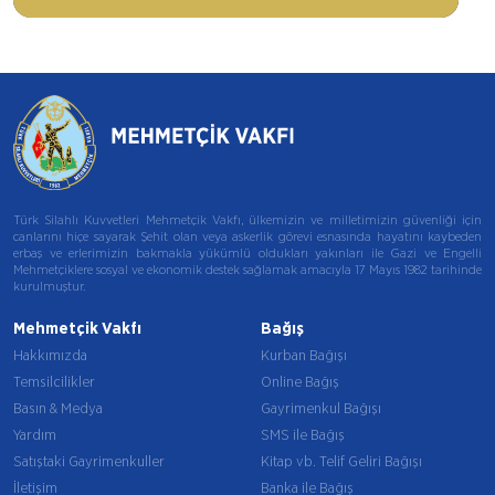
Türk Silahlı Kuvvetleri Mehmetçik Vakfı, ülkemizin ve milletimizin güvenliği için
canlarını hiçe sayarak Şehit olan veya askerlik görevi esnasında hayatını kaybeden
erbaş ve erlerimizin bakmakla yükümlü oldukları yakınları ile Gazi ve Engelli
Mehmetçiklere sosyal ve ekonomik destek sağlamak amacıyla 17 Mayıs 1982 tarihinde
kurulmuştur.
Mehmetçik Vakfı
Bağış
Hakkımızda
Kurban Bağışı
Temsilcilikler
Online Bağış
Basın & Medya
Gayrimenkul Bağışı
Yardım
SMS ile Bağış
Satıştaki Gayrimenkuller
Kitap vb. Telif Geliri Bağışı
İletişim
Banka ile Bağış