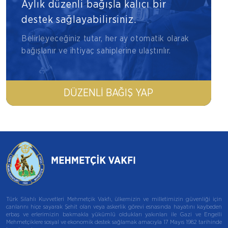
Aylık düzenli bağışla kalıcı bir
destek sağlayabilirsiniz.
Belirleyeceğiniz tutar, her ay otomatik olarak
bağışlanır ve ihtiyaç sahiplerine ulaştırılır.
DÜZENLI BAĞIŞ YAP
Türk Silahlı Kuvvetleri Mehmetçik Vakfı, ülkemizin ve milletimizin güvenliği için
canlarını hiçe sayarak Şehit olan veya askerlik görevi esnasında hayatını kaybeden
erbaş ve erlerimizin bakmakla yükümlü oldukları yakınları ile Gazi ve Engelli
Mehmetçiklere sosyal ve ekonomik destek sağlamak amacıyla 17 Mayıs 1982 tarihinde