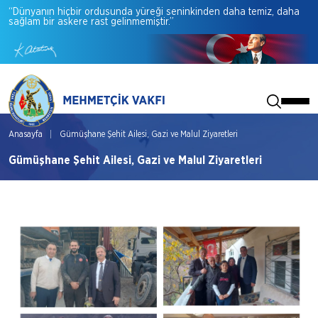
“Dünyanın
hiçbir
ordusunda
yüreği
seninkinden
daha
temiz,
daha
sağlam
bir
askere
rast
gelinmemiştir.”
Anasayfa
Gümüşhane Şehit Ailesi, Gazi ve Malul Ziyaretleri
Gümüşhane Şehit Ailesi, Gazi ve Malul Ziyaretleri