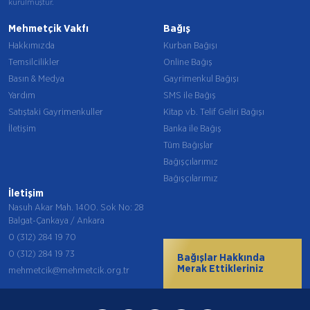
kurulmuştur.
Mehmetçik Vakfı
Bağış
Hakkımızda
Kurban Bağışı
Temsilcilikler
Online Bağış
Basın & Medya
Gayrimenkul Bağışı
Yardım
SMS ile Bağış
Satıştaki Gayrimenkuller
Kitap vb. Telif Geliri Bağışı
İletişim
Banka ile Bağış
Tüm Bağışlar
Bağışçılarımız
Bağışçılarımız
İletişim
Nasuh Akar Mah. 1400. Sok No: 28
Balgat-Çankaya / Ankara
0 (312) 284 19 70
0 (312) 284 19 73
Bağışlar Hakkında
Merak Ettikleriniz
mehmetcik@mehmetcik.org.tr