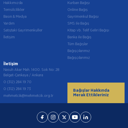
Hakkımızda
Kurban Bağışı
Temsilcilikler
Online Bağış
Basın & Medya
Gayrimenkul Bağışı
Yardım
SMS ile Bağış
Satıştaki Gayrimenkuller
Kitap vb. Telif Geliri Bağışı
İletişim
Banka ile Bağış
Tüm Bağışlar
Bağışçılarımız
Bağışçılarımız
İletişim
Nasuh Akar Mah. 1400. Sok No: 28
Balgat-Çankaya / Ankara
0 (312) 284 19 70
0 (312) 284 19 73
Bağışlar Hakkında
Merak Ettikleriniz
mehmetcik@mehmetcik.org.tr