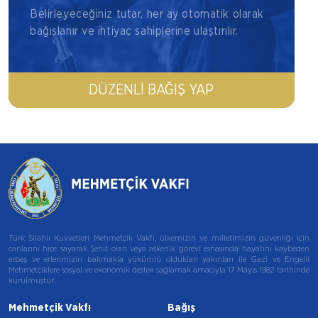
Belirleyeceğiniz tutar, her ay otomatik olarak
bağışlanır ve ihtiyaç sahiplerine ulaştırılır.
DÜZENLI BAĞIŞ YAP
Türk Silahlı Kuvvetleri Mehmetçik Vakfı, ülkemizin ve milletimizin güvenliği için
canlarını hiçe sayarak Şehit olan veya askerlik görevi esnasında hayatını kaybeden
erbaş ve erlerimizin bakmakla yükümlü oldukları yakınları ile Gazi ve Engelli
Mehmetçiklere sosyal ve ekonomik destek sağlamak amacıyla 17 Mayıs 1982 tarihinde
kurulmuştur.
Mehmetçik Vakfı
Bağış