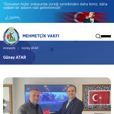
“Dünyanın
hiçbir
ordusunda
yüreği
seninkinden
daha
temiz,
daha
sağlam
bir
askere
rast
gelinmemiştir.”
Anasayfa
Günay ATAR
Günay ATAR