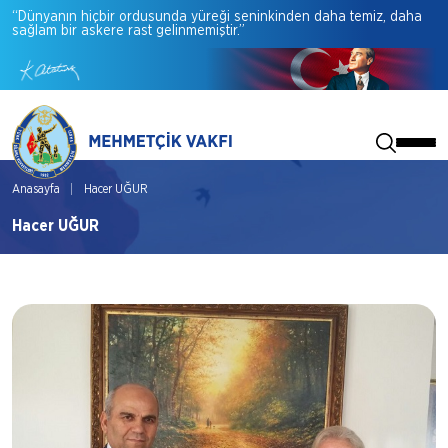
“Dünyanın
hiçbir
ordusunda
yüreği
seninkinden
daha
temiz,
daha
sağlam
bir
askere
rast
gelinmemiştir.”
Anasayfa
Hacer UĞUR
Hacer UĞUR