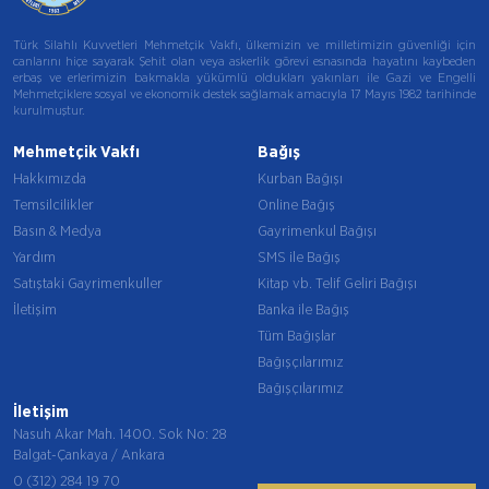
Türk Silahlı Kuvvetleri Mehmetçik Vakfı, ülkemizin ve milletimizin güvenliği için
canlarını hiçe sayarak Şehit olan veya askerlik görevi esnasında hayatını kaybeden
erbaş ve erlerimizin bakmakla yükümlü oldukları yakınları ile Gazi ve Engelli
Mehmetçiklere sosyal ve ekonomik destek sağlamak amacıyla 17 Mayıs 1982 tarihinde
kurulmuştur.
Mehmetçik Vakfı
Bağış
Hakkımızda
Kurban Bağışı
Temsilcilikler
Online Bağış
Basın & Medya
Gayrimenkul Bağışı
Yardım
SMS ile Bağış
Satıştaki Gayrimenkuller
Kitap vb. Telif Geliri Bağışı
İletişim
Banka ile Bağış
Tüm Bağışlar
Bağışçılarımız
Bağışçılarımız
İletişim
Nasuh Akar Mah. 1400. Sok No: 28
Balgat-Çankaya / Ankara
0 (312) 284 19 70