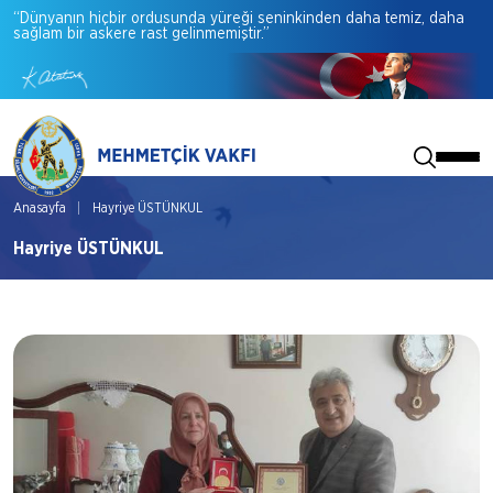
“Dünyanın
hiçbir
ordusunda
yüreği
seninkinden
daha
temiz,
daha
sağlam
bir
askere
rast
gelinmemiştir.”
Anasayfa
Hayriye ÜSTÜNKUL
Hayriye ÜSTÜNKUL