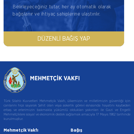
Belirleyeceğiniz tutar, her ay otomatik olarak
bağışlanır ve ihtiyaç sahiplerine ulaştırılır.
DÜZENLI BAĞIŞ YAP
Türk Silahlı Kuvvetleri Mehmetçik Vakfı, ülkemizin ve milletimizin güvenliği için
canlarını hiçe sayarak Şehit olan veya askerlik görevi esnasında hayatını kaybeden
erbaş ve erlerimizin bakmakla yükümlü oldukları yakınları ile Gazi ve Engelli
Mehmetçiklere sosyal ve ekonomik destek sağlamak amacıyla 17 Mayıs 1982 tarihinde
kurulmuştur.
Mehmetçik Vakfı
Bağış