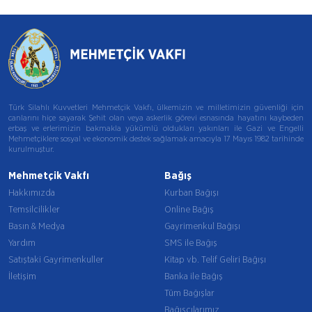
Türk Silahlı Kuvvetleri Mehmetçik Vakfı, ülkemizin ve milletimizin güvenliği için
canlarını hiçe sayarak Şehit olan veya askerlik görevi esnasında hayatını kaybeden
erbaş ve erlerimizin bakmakla yükümlü oldukları yakınları ile Gazi ve Engelli
Mehmetçiklere sosyal ve ekonomik destek sağlamak amacıyla 17 Mayıs 1982 tarihinde
kurulmuştur.
Mehmetçik Vakfı
Bağış
Hakkımızda
Kurban Bağışı
Temsilcilikler
Online Bağış
Basın & Medya
Gayrimenkul Bağışı
Yardım
SMS ile Bağış
Satıştaki Gayrimenkuller
Kitap vb. Telif Geliri Bağışı
İletişim
Banka ile Bağış
Tüm Bağışlar
Bağışçılarımız