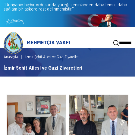
“Dünyanın
hiçbir
ordusunda
yüreği
seninkinden
daha
temiz,
daha
sağlam
bir
askere
rast
gelinmemiştir.”
Anasayfa
İzmir Şehit Ailesi ve Gazi Ziyaretleri
İzmir Şehit Ailesi ve Gazi Ziyaretleri