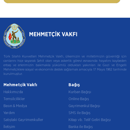
Türk Silahlı Kuvvetleri Mehmetçik Vakfı, ülkemizin ve milletimizin güvenliği için
canlarını hiçe sayarak Şehit olan veya askerlik görevi esnasında hayatını kaybeden
erbaş ve erlerimizin bakmakla yükümlü oldukları yakınları ile Gazi ve Engelli
Mehmetçiklere sosyal ve ekonomik destek sağlamak amacıyla 17 Mayıs 1982 tarihinde
kurulmuştur.
Mehmetçik Vakfı
Bağış
Hakkımızda
Kurban Bağışı
Temsilcilikler
Online Bağış
Basın & Medya
Gayrimenkul Bağışı
Yardım
SMS ile Bağış
Satıştaki Gayrimenkuller
Kitap vb. Telif Geliri Bağışı
İletişim
Banka ile Bağış