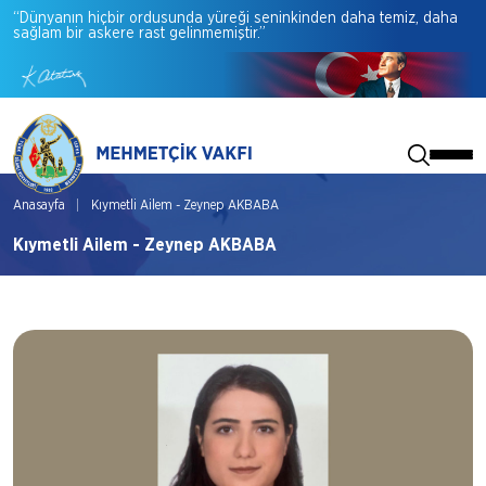
“Dünyanın
hiçbir
ordusunda
yüreği
seninkinden
daha
temiz,
daha
sağlam
bir
askere
rast
gelinmemiştir.”
Anasayfa
Kıymetli Ailem - Zeynep AKBABA
Kıymetli Ailem - Zeynep AKBABA