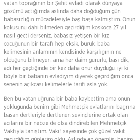
vatan toprağının bir Şehit evladı olarak dünyaya
gözümü açtığımda aslında daha doğduğum gün
babasızlığın mücadelesiyle baş başa kalmıştım. Onun
kokusunu dahi bilmeden geçirdiğim koskoca 27 yıl
nasıl geçti derseniz, babasız yetişen bir kız
çocuğunun bir tarafı hep eksik, buruk, baba
kelimesinin anlamının kendisinde karşılığının ne
olduğunu bilmeyen, ama her daim gururlu, başı dik,
adı her geçtiğinde bir kez daha onur duyduğu, iyi ki
böyle bir babanın evladıyım diyerek geçirdiğim onca
senenin açıkçası kelimelerle tarifi asla yok.
Ben bu vatan uğruna bir baba kaybettim ama onun
yokluğunda benim gibi Mehmetçik evlatlarını bağrına
basan dertleriyle dertlenen sevinçlerine ortak olan
acılarını bir nebze de olsa dindirebilen Mehmetçik
Vakfıyla tanıştım. Vakıf sayesinde çok güzel vakit
geçirdiğim günlerim oldu. Aslında en önemlisi benim