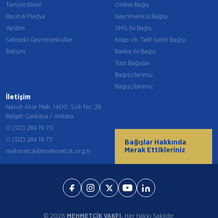
Temsilcilikler
Online Bağış
Basın & Medya
Gayrimenkul Bağışı
Yardım
SMS ile Bağış
Satıştaki Gayrimenkuller
Kitap vb. Telif Geliri Bağışı
İletişim
Banka ile Bağış
Tüm Bağışlar
Bağışçılarımız
Bağışçılarımız
İletişim
Nasuh Akar Mah. 1400. Sok No: 28
Balgat-Çankaya / Ankara
0 (312) 284 19 70
0 (312) 284 19 73
Bağışlar Hakkında
Merak Ettikleriniz
mehmetcik@mehmetcik.org.tr
© 2026
MEHMETÇİK VAKFI.
Her Hakkı Saklıdır.