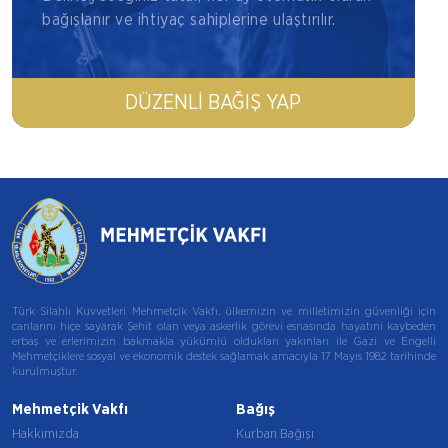
bağışlanır ve ihtiyaç sahiplerine ulaştırılır.
DÜZENLI BAĞIŞ YAP
Türk Silahlı Kuvvetleri Mehmetçik Vakfı, ülkemizin ve milletimizin güvenliği için
canlarını hiçe sayarak Şehit olan veya askerlik görevi esnasında hayatını kaybeden
erbaş ve erlerimizin bakmakla yükümlü oldukları yakınları ile Gazi ve Engelli
Mehmetçiklere sosyal ve ekonomik destek sağlamak amacıyla 17 Mayıs 1982 tarihinde
kurulmuştur.
Mehmetçik Vakfı
Bağış
Hakkımızda
Kurban Bağışı