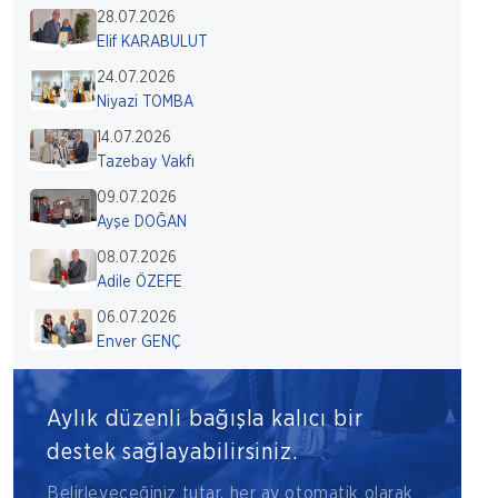
28.07.2026
Elif KARABULUT
24.07.2026
Niyazi TOMBA
14.07.2026
Tazebay Vakfı
09.07.2026
Ayşe DOĞAN
08.07.2026
Adile ÖZEFE
06.07.2026
Enver GENÇ
Aylık düzenli bağışla kalıcı bir
destek sağlayabilirsiniz.
Belirleyeceğiniz tutar, her ay otomatik olarak