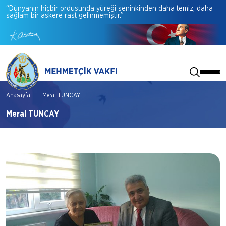
“Dünyanın
hiçbir
ordusunda
yüreği
seninkinden
daha
temiz,
daha
sağlam
bir
askere
rast
gelinmemiştir.”
Anasayfa
Meral TUNCAY
Meral TUNCAY