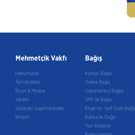
Mehmetçik Vakfı
Bağış
Hakkımızda
Kurban Bağışı
Temsilcilikler
Online Bağış
Basın & Medya
Gayrimenkul Bağışı
Yardım
SMS ile Bağış
Satıştaki Gayrimenkuller
Kitap vb. Telif Geliri Bağı
İletişim
Banka ile Bağış
Tüm Bağışlar
Bağışçılarımız