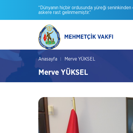
“Dünyanın
hiçbir
ordusunda
yüreği
seninkinden
askere
rast
gelinmemiştir.”
Anasayfa
Merve YÜKSEL
Merve YÜKSEL