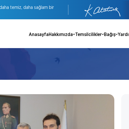
daha
temiz,
daha
sağlam
bir
Anasayfa
Hakkımızda
Temsilcilikler
Bağış
Yard