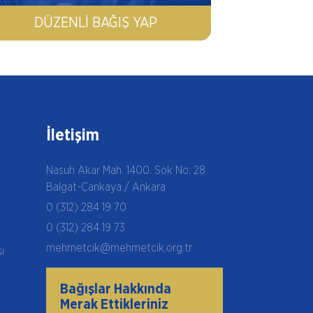
DÜZENLI BAĞIŞ YAP
İletişim
Nasuh Akar Mah. 1400. Sok No: 28
Balgat-Çankaya / Ankara
0 (312) 284 19 70
0 (312) 284 19 73
mehmetcik@mehmetcik.org.tr
şı
Bağışlar Hakkında
Merak Ettikleriniz