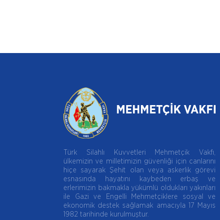
Türk Silahlı Kuvvetleri Mehmetçik Vakfı,
ülkemizin ve milletimizin güvenliği için canlarını
hiçe sayarak Şehit olan veya askerlik görevi
esnasında hayatını kaybeden erbaş ve
erlerimizin bakmakla yükümlü oldukları yakınları
ile Gazi ve Engelli Mehmetçiklere sosyal ve
ekonomik destek sağlamak amacıyla 17 Mayıs
1982 tarihinde kurulmuştur.