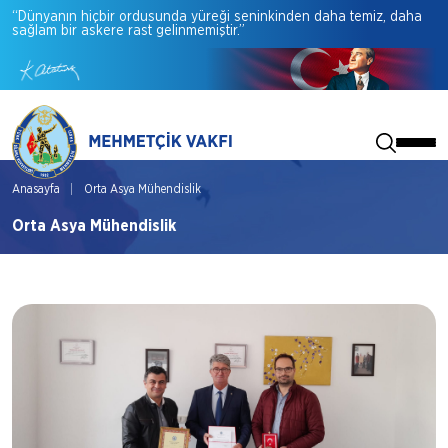
“Dünyanın
hiçbir
ordusunda
yüreği
seninkinden
daha
temiz,
daha
sağlam
bir
askere
rast
gelinmemiştir.”
Anasayfa
Orta Asya Mühendislik
Orta Asya Mühendislik