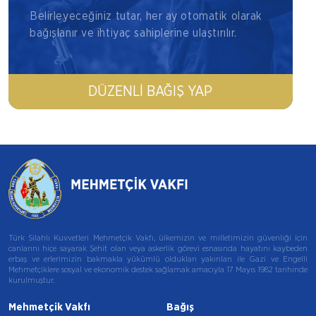
Belirleyeceğiniz tutar, her ay otomatik olarak
bağışlanır ve ihtiyaç sahiplerine ulaştırılır.
DÜZENLI BAĞIŞ YAP
Türk Silahlı Kuvvetleri Mehmetçik Vakfı, ülkemizin ve milletimizin güvenliği için
canlarını hiçe sayarak Şehit olan veya askerlik görevi esnasında hayatını kaybeden
erbaş ve erlerimizin bakmakla yükümlü oldukları yakınları ile Gazi ve Engelli
Mehmetçiklere sosyal ve ekonomik destek sağlamak amacıyla 17 Mayıs 1982 tarihinde
kurulmuştur.
Mehmetçik Vakfı
Bağış