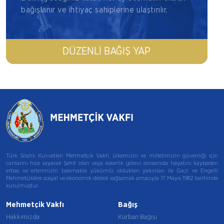
bağışlanır ve ihtiyaç sahiplerine ulaştırılır.
DÜZENLI BAĞIŞ YAP
Türk Silahlı Kuvvetleri Mehmetçik Vakfı, ülkemizin ve milletimizin güvenliği için
canlarını hiçe sayarak Şehit olan veya askerlik görevi esnasında hayatını kaybeden
erbaş ve erlerimizin bakmakla yükümlü oldukları yakınları ile Gazi ve Engelli
Mehmetçiklere sosyal ve ekonomik destek sağlamak amacıyla 17 Mayıs 1982 tarihinde
kurulmuştur.
Mehmetçik Vakfı
Bağış
Hakkımızda
Kurban Bağışı