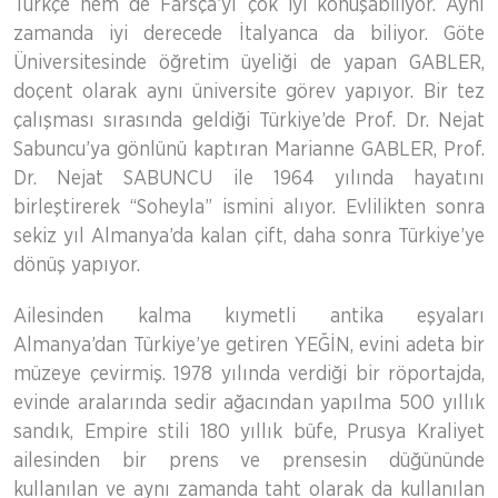
Türkçe hem de Farsça’yı çok iyi konuşabiliyor. Aynı
zamanda iyi derecede İtalyanca da biliyor. Göte
Üniversitesinde öğretim üyeliği de yapan GABLER,
doçent olarak aynı üniversite görev yapıyor. Bir tez
çalışması sırasında geldiği Türkiye’de Prof. Dr. Nejat
Sabuncu’ya gönlünü kaptıran Marianne GABLER, Prof.
Dr. Nejat SABUNCU ile 1964 yılında hayatını
birleştirerek “Soheyla” ismini alıyor. Evlilikten sonra
sekiz yıl Almanya’da kalan çift, daha sonra Türkiye’ye
dönüş yapıyor.
Ailesinden kalma kıymetli antika eşyaları
Almanya’dan Türkiye’ye getiren YEĞİN, evini adeta bir
müzeye çevirmiş. 1978 yılında verdiği bir röportajda,
evinde aralarında sedir ağacından yapılma 500 yıllık
sandık, Empire stili 180 yıllık büfe, Prusya Kraliyet
ailesinden bir prens ve prensesin düğününde
kullanılan ve aynı zamanda taht olarak da kullanılan