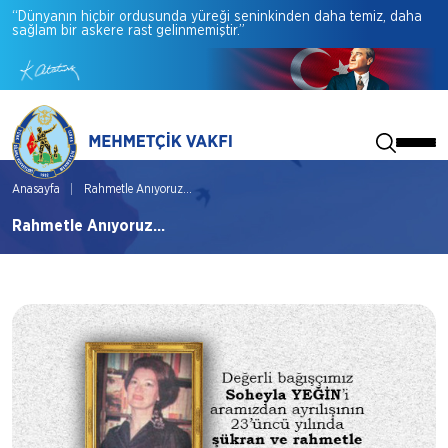
“Dünyanın
hiçbir
ordusunda
yüreği
seninkinden
daha
temiz,
daha
sağlam
bir
askere
rast
gelinmemiştir.”
Anasayfa
Rahmetle Anıyoruz...
Rahmetle Anıyoruz...