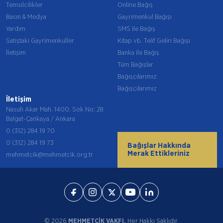
Temsilcilikler
Online Bağış
Basın & Medya
Gayrimenkul Bağışı
Yardım
SMS ile Bağış
Satıştaki Gayrimenkuller
Kitap vb. Telif Geliri Bağışı
İletişim
Banka ile Bağış
Tüm Bağışlar
Bağışçılarımız
Bağışçılarımız
İletişim
Nasuh Akar Mah. 1400. Sok No: 28
Balgat-Çankaya / Ankara
0 (312) 284 19 70
0 (312) 284 19 73
Bağışlar Hakkında
Merak Ettikleriniz
mehmetcik@mehmetcik.org.tr
© 2026
MEHMETÇİK VAKFI.
Her Hakkı Saklıdır.