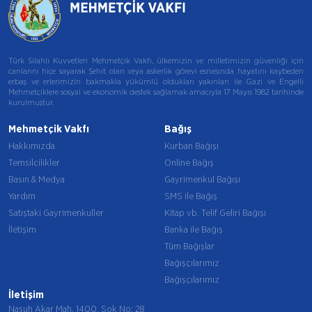
Türk Silahlı Kuvvetleri Mehmetçik Vakfı, ülkemizin ve milletimizin güvenliği için
canlarını hiçe sayarak Şehit olan veya askerlik görevi esnasında hayatını kaybeden
erbaş ve erlerimizin bakmakla yükümlü oldukları yakınları ile Gazi ve Engelli
Mehmetçiklere sosyal ve ekonomik destek sağlamak amacıyla 17 Mayıs 1982 tarihinde
kurulmuştur.
Mehmetçik Vakfı
Bağış
Hakkımızda
Kurban Bağışı
Temsilcilikler
Online Bağış
Basın & Medya
Gayrimenkul Bağışı
Yardım
SMS ile Bağış
Satıştaki Gayrimenkuller
Kitap vb. Telif Geliri Bağışı
İletişim
Banka ile Bağış
Tüm Bağışlar
Bağışçılarımız
Bağışçılarımız
İletişim
Nasuh Akar Mah. 1400. Sok No: 28