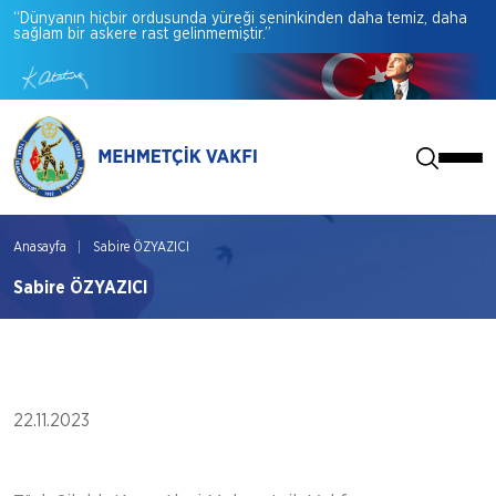
“Dünyanın
hiçbir
ordusunda
yüreği
seninkinden
daha
temiz,
daha
sağlam
bir
askere
rast
gelinmemiştir.”
Anasayfa
Sabire ÖZYAZICI
Sabire ÖZYAZICI
22.11.2023