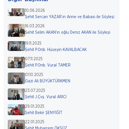
10.06.2026
Şehit Sercan YAZAR’ın Anne ve Babası ile Söyleşi
16.03.2026
Şehit Selim AKAN'ın oğlu Deniz AKAN ile Söyleşi
19.11.2025
Şehit P.Onb. Hüseyin KAVALBACAK
07.11.2025
Şehit P.Onb. Vural TAMER
01.10.2025
Gazi Ali BÜYÜKTÜRKMEN
23.07.2025
Şehit J.Çvş. Vural ARICI
29.01.2025
Şehit Bekir ŞENYİĞİT
22.01.2025
Şehit Muharrem ÖKSÜZ