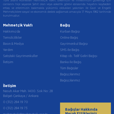
Türk Silahlı Kuvvetleri Mehmetçik Vakfı, ülkemizin ve milletimizin güvenliği için
canlarını hiçe sayarak Şehit olan veya askerlik görevi esnasında hayatını kaybeden
erbaş ve erlerimizin bakmakla yükümlü oldukları yakınları ile Gazi ve Engelli
Mehmetçiklere sosyal ve ekonomik destek sağlamak amacıyla 17 Mayıs 1982 tarihinde
kurulmuştur.
Mehmetçik Vakfı
Bağış
Hakkımızda
Kurban Bağışı
Temsilcilikler
Online Bağış
Basın & Medya
Gayrimenkul Bağışı
Yardım
SMS ile Bağış
Satıştaki Gayrimenkuller
Kitap vb. Telif Geliri Bağışı
İletişim
Banka ile Bağış
Tüm Bağışlar
Bağışçılarımız
Bağışçılarımız
İletişim
Nasuh Akar Mah. 1400. Sok No: 28
Balgat-Çankaya / Ankara
0 (312) 284 19 70
0 (312) 284 19 73
Bağışlar Hakkında
Merak Ettikleriniz