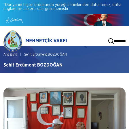
“Dünyanın
hiçbir
ordusunda
yüreği
seninkinden
daha
temiz,
daha
sağlam
bir
askere
rast
gelinmemiştir.”
Anasayfa
Şehit Ercüment BOZDOĞAN
Şehit Ercüment BOZDOĞAN