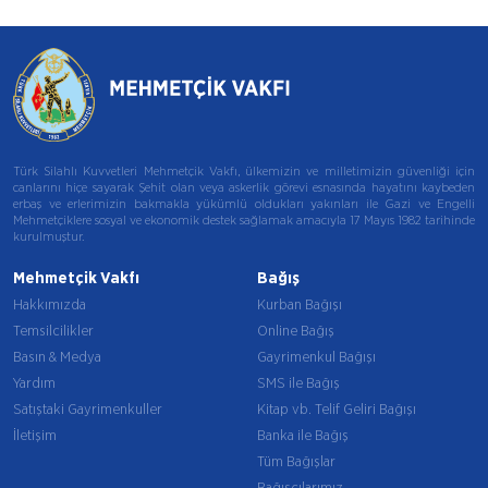
Türk Silahlı Kuvvetleri Mehmetçik Vakfı, ülkemizin ve milletimizin güvenliği için
canlarını hiçe sayarak Şehit olan veya askerlik görevi esnasında hayatını kaybeden
erbaş ve erlerimizin bakmakla yükümlü oldukları yakınları ile Gazi ve Engelli
Mehmetçiklere sosyal ve ekonomik destek sağlamak amacıyla 17 Mayıs 1982 tarihinde
kurulmuştur.
Mehmetçik Vakfı
Bağış
Hakkımızda
Kurban Bağışı
Temsilcilikler
Online Bağış
Basın & Medya
Gayrimenkul Bağışı
Yardım
SMS ile Bağış
Satıştaki Gayrimenkuller
Kitap vb. Telif Geliri Bağışı
İletişim
Banka ile Bağış
Tüm Bağışlar