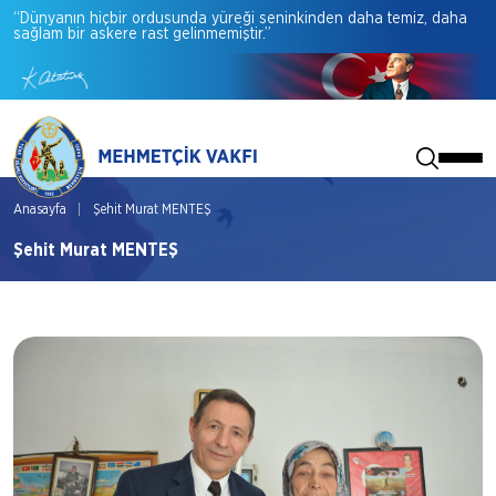
“Dünyanın
hiçbir
ordusunda
yüreği
seninkinden
daha
temiz,
daha
sağlam
bir
askere
rast
gelinmemiştir.”
Anasayfa
Şehit Murat MENTEŞ
Şehit Murat MENTEŞ