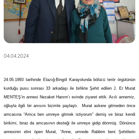
04.04.2024
24.05.1993 tarihinde Elazığ-Bingöl Karayolunda bölücü terör örgütünün
kurduğu pusu sonrası 33 arkadaşı ile birlikte Şehit edilen J. Er Murat
MENTEŞ’in annesi Nezaket Hanım’ı evinde ziyaret ettik. Acılı annemiz,
oğluyla ilgili bir anısını bizimle paylaştı. Murat askere gitmeden önce
amcasına “Amca ben umreye gitmek istiyorum” demiş ve biraz kendi
birikimi, biraz da amcasının desteği ile umreye gidip dönmüş. Dönünce
annesinin elini öpen Murat, “Anne, umrede Rabbim beni Şehitlerin