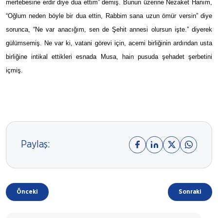
mertebesine erdir diye dua ettim” demiş. Bunun üzerine Nezaket Hanım,
“Oğlum neden böyle bir dua ettin, Rabbim sana uzun ömür versin” diye
sorunca, “Ne var anacığım, sen de Şehit annesi olursun işte.” diyerek
gülümsemiş. Ne var ki, vatani görevi için, acemi birliğinin ardından usta
birliğine intikal ettikleri esnada Musa, hain pusuda şehadet şerbetini
içmiş.
Paylaş:
Önceki
Sonraki