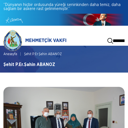
“Dünyanın
hiçbir
ordusunda
yüreği
seninkinden
daha
temiz,
daha
sağlam
bir
askere
rast
gelinmemiştir.”
Anasayfa
Şehit P.Er.Şahin ABANOZ
Şehit P.Er.Şahin ABANOZ