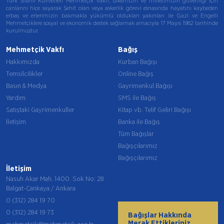
Türk Silahlı Kuvvetleri Mehmetçik Vakfı, ülkemizin ve milletimizin güvenliği için
canlarını hiçe sayarak Şehit olan veya askerlik görevi esnasında hayatını kaybeden
erbaş ve erlerimizin bakmakla yükümlü oldukları yakınları ile Gazi ve Engelli
Mehmetçiklere sosyal ve ekonomik destek sağlamak amacıyla 17 Mayıs 1982 tarihinde
kurulmuştur.
Mehmetçik Vakfı
Bağış
Hakkımızda
Kurban Bağışı
Temsilcilikler
Online Bağış
Basın & Medya
Gayrimenkul Bağışı
Yardım
SMS ile Bağış
Satıştaki Gayrimenkuller
Kitap vb. Telif Geliri Bağışı
İletişim
Banka ile Bağış
Tüm Bağışlar
Bağışçılarımız
Bağışçılarımız
İletişim
Nasuh Akar Mah. 1400. Sok No: 28
Balgat-Çankaya / Ankara
0 (312) 284 19 70
0 (312) 284 19 73
Bağışlar Hakkında
Merak Ettikleriniz