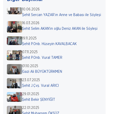
10.06.2026
Şehit Sercan YAZAR’ın Anne ve Babası ile Söyleşi
16.03.2026
Şehit Selim AKAN'ın oğlu Deniz AKAN ile Söyleşi
19.11.2025
Şehit P.Onb. Hüseyin KAVALBACAK
07.11.2025
Şehit P.Onb. Vural TAMER
01.10.2025
Gazi Ali BÜYÜKTÜRKMEN
23.07.2025
Şehit J.Çvş. Vural ARICI
29.01.2025
Şehit Bekir ŞENYİĞİT
22.01.2025
Şehit Muharrem ÖKSÜZ