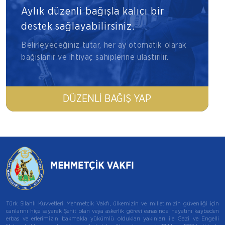
Aylık düzenli bağışla kalıcı bir
destek sağlayabilirsiniz.
Belirleyeceğiniz tutar, her ay otomatik olarak
bağışlanır ve ihtiyaç sahiplerine ulaştırılır.
DÜZENLI BAĞIŞ YAP
Türk Silahlı Kuvvetleri Mehmetçik Vakfı, ülkemizin ve milletimizin güvenliği için
canlarını hiçe sayarak Şehit olan veya askerlik görevi esnasında hayatını kaybeden
erbaş ve erlerimizin bakmakla yükümlü oldukları yakınları ile Gazi ve Engelli