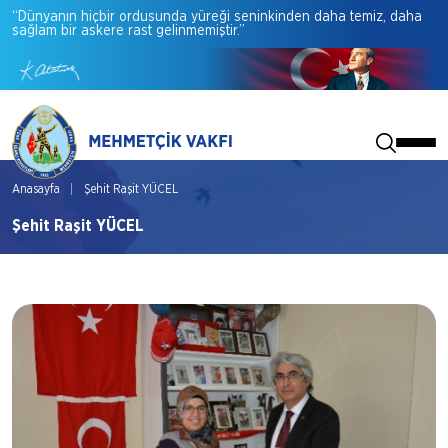
“Dünyanın
hiçbir
ordusunda
yüreği
seninkinden
daha
temiz,
daha
sağlam
bir
askere
rast
gelinmemiştir.”
Anasayfa
Şehit Raşit YÜCEL
Şehit Raşit YÜCEL