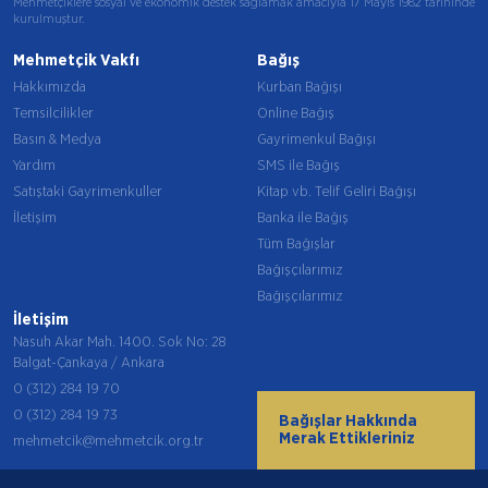
Mehmetçiklere sosyal ve ekonomik destek sağlamak amacıyla 17 Mayıs 1982 tarihinde
kurulmuştur.
Mehmetçik Vakfı
Bağış
Hakkımızda
Kurban Bağışı
Temsilcilikler
Online Bağış
Basın & Medya
Gayrimenkul Bağışı
Yardım
SMS ile Bağış
Satıştaki Gayrimenkuller
Kitap vb. Telif Geliri Bağışı
İletişim
Banka ile Bağış
Tüm Bağışlar
Bağışçılarımız
Bağışçılarımız
İletişim
Nasuh Akar Mah. 1400. Sok No: 28
Balgat-Çankaya / Ankara
0 (312) 284 19 70
0 (312) 284 19 73
Bağışlar Hakkında
Merak Ettikleriniz
mehmetcik@mehmetcik.org.tr