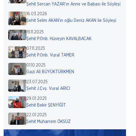
Şehit Sercan YAZAR’ın Anne ve Babası ile Söyleşi
16.03.2026
Şehit Selim AKAN'ın oğlu Deniz AKAN ile Söyleşi
19.11.2025
Şehit P.Onb. Hüseyin KAVALBACAK
07.11.2025
Şehit P.Onb. Vural TAMER
01.10.2025
Gazi Ali BÜYÜKTÜRKMEN
23.07.2025
Şehit J.Çvş. Vural ARICI
29.01.2025
Şehit Bekir ŞENYİĞİT
22.01.2025
Şehit Muharrem ÖKSÜZ