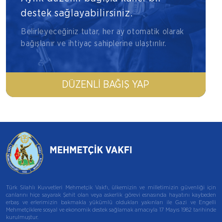
destek sağlayabilirsiniz.
Belirleyeceğiniz tutar, her ay otomatik olarak
bağışlanır ve ihtiyaç sahiplerine ulaştırılır.
DÜZENLI BAĞIŞ YAP
Türk Silahlı Kuvvetleri Mehmetçik Vakfı, ülkemizin ve milletimizin güvenliği için
canlarını hiçe sayarak Şehit olan veya askerlik görevi esnasında hayatını kaybeden
erbaş ve erlerimizin bakmakla yükümlü oldukları yakınları ile Gazi ve Engelli
Mehmetçiklere sosyal ve ekonomik destek sağlamak amacıyla 17 Mayıs 1982 tarihinde
kurulmuştur.