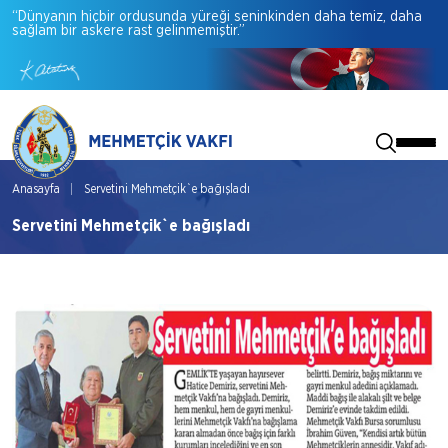
“Dünyanın
hiçbir
ordusunda
yüreği
seninkinden
daha
temiz,
daha
sağlam
bir
askere
rast
gelinmemiştir.”
Anasayfa
Servetini Mehmetçik`e bağışladı
Servetini Mehmetçik`e bağışladı