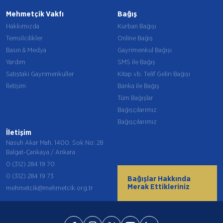
Mehmetçik Vakfı
Bağış
Hakkımızda
Kurban Bağışı
Temsilcilikler
Online Bağış
Basın & Medya
Gayrimenkul Bağışı
Yardım
SMS ile Bağış
Satıştaki Gayrimenkuller
Kitap vb. Telif Geliri Bağışı
İletişim
Banka ile Bağış
Tüm Bağışlar
Bağışçılarımız
Bağışçılarımız
İletişim
Nasuh Akar Mah. 1400. Sok No: 28
Balgat-Çankaya / Ankara
0 (312) 284 19 70
0 (312) 284 19 73
Bağışlar Hakkında
Merak Ettikleriniz
mehmetcik@mehmetcik.org.tr