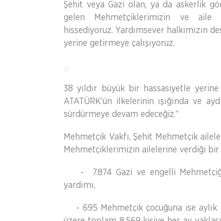
Şehit veya Gazi olan, ya da askerlik g
gelen Mehmetçiklerimizin ve aile 
hissediyoruz. Yardımsever halkımızın de
yerine getirmeye çalışıyoruz.
38 yıldır büyük bir hassasiyetle yerine
ATATÜRK’ün ilkelerinin ışığında ve aydı
sürdürmeye devam edeceğiz.”
Mehmetçik Vakfı, Şehit Mehmetçik aileler
Mehmetçiklerimizin ailelerine verdiği bi
- 7.874 Gazi ve engelli Mehmetçiğe a
yardımı,
- 695 Mehmetçik çocuğuna ise aylık 7
üzere toplam 8.569 kişiye her ay yaklaşı