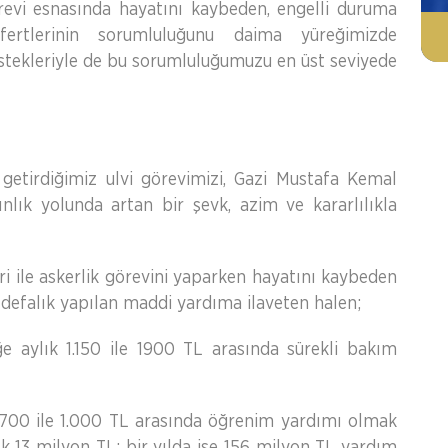
örevi esnasında hayatını kaybeden, engelli duruma
fertlerinin sorumluluğunu daima yüreğimizde
stekleriyle de bu sorumluluğumuzu en üst seviyede
 getirdiğimiz ulvi görevimizi, Gazi Mustafa Kemal
nlık yolunda artan bir şevk, azim ve kararlılıkla
i ile askerlik görevini yaparken hayatını kaybeden
r defalık yapılan maddi yardıma ilaveten halen;
ylık 1.150 ile 1900 TL arasında sürekli bakım
00 ile 1.000 TL arasında öğrenim yardımı olmak
k 13 milyon TL; bir yılda ise 156 milyon TL yardım