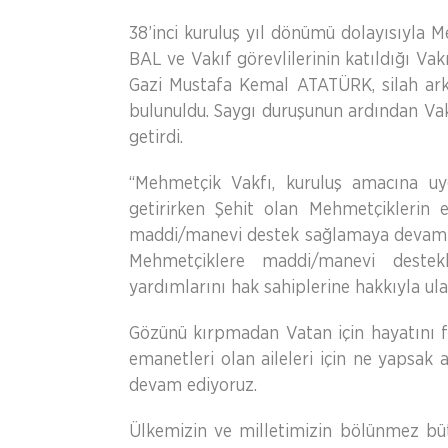
38’inci kuruluş yıl dönümü dolayısıyla
BAL ve Vakıf görevlilerinin katıldığı Va
Gazi Mustafa Kemal ATATÜRK, silah arka
bulunuldu. Saygı duruşunun ardından Vak
getirdi.
“Mehmetçik Vakfı, kuruluş amacına uyg
getirirken Şehit olan Mehmetçiklerin e
maddi/manevi destek sağlamaya devam et
Mehmetçiklere maddi/manevi destekl
yardımlarını hak sahiplerine hakkıyla ul
Gözünü kırpmadan Vatan için hayatını f
emanetleri olan aileleri için ne yapsak 
devam ediyoruz.
Ülkemizin ve milletimizin bölünmez büt