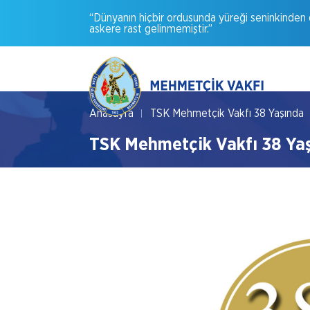
“Dünyanın
hiçbir
ordusunda
yüreği
seninkinden
askere
rast
gelinmemiştir.”
Anasayfa
TSK Mehmetçik Vakfı 38 Yaşında
TSK Mehmetçik Vakfı 38 Ya