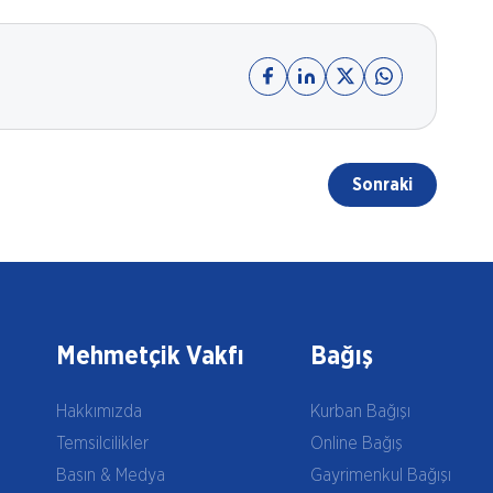
Sonraki
Mehmetçik Vakfı
Bağış
Hakkımızda
Kurban Bağışı
Temsilcilikler
Online Bağış
Basın & Medya
Gayrimenkul Bağışı