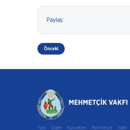
Paylaş:
Önceki
Türk Silahlı Kuvvetleri Mehmetçik Vakfı,