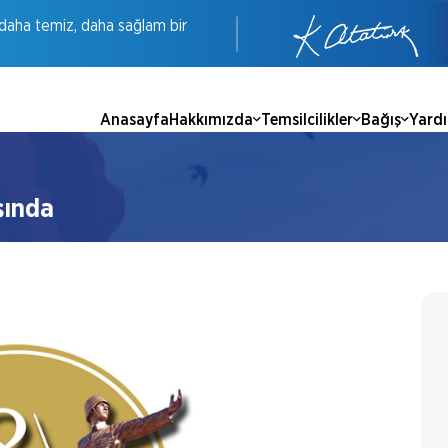
daha
temiz,
daha
sağlam
bir
Anasayfa
Hakkımızda
Temsilcilikler
Bağış
Yard
şında