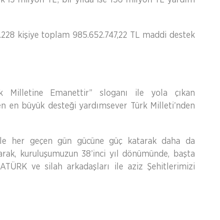
228 kişiye toplam 985.652.747,22 TL maddi destek
 Milletine Emanettir” sloganı ile yola çıkan
n en büyük desteği yardımsever Türk Milleti’nden
ğiyle her geçen gün gücüne güç katarak daha da
arak, kuruluşumuzun 38’inci yıl dönümünde, başta
ÜRK ve silah arkadaşları ile aziz Şehitlerimizi