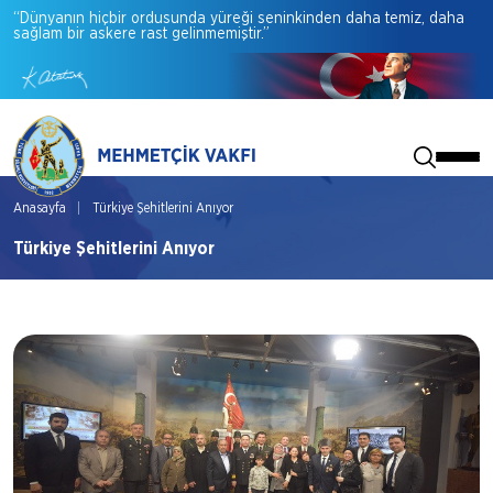
“Dünyanın
hiçbir
ordusunda
yüreği
seninkinden
daha
temiz,
daha
sağlam
bir
askere
rast
gelinmemiştir.”
Anasayfa
Türkiye Şehitlerini Anıyor
Türkiye Şehitlerini Anıyor