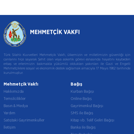
Türk Silahlı Kuvvetleri Mehmetçik Vakfı, ülkemizin ve milletimizin güvenliği için
canlarını hiçe sayarak Şehit olan veya askerlik görevi esnasında hayatını kaybeden
erbaş ve erlerimizin bakmakla yükümlü oldukları yakınları ile Gazi ve Engelli
Mehmetçiklere sosyal ve ekonomik destek sağlamak amacıyla 17 Mayıs 1982 tarihinde
kurulmuştur.
Mehmetçik Vakfı
Bağış
Hakkımızda
Kurban Bağışı
Temsilcilikler
Online Bağış
Basın & Medya
Gayrimenkul Bağışı
Yardım
SMS ile Bağış
Satıştaki Gayrimenkuller
Kitap vb. Telif Geliri Bağışı
İletişim
Banka ile Bağış