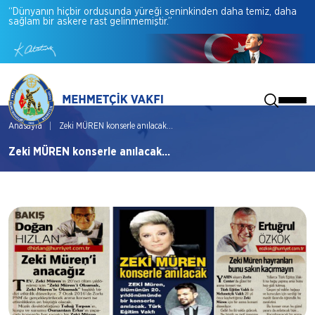
“Dünyanın
hiçbir
ordusunda
yüreği
seninkinden
daha
temiz,
daha
sağlam
bir
askere
rast
gelinmemiştir.”
Anasayfa
Zeki MÜREN konserle anılacak...
Zeki MÜREN konserle anılacak...