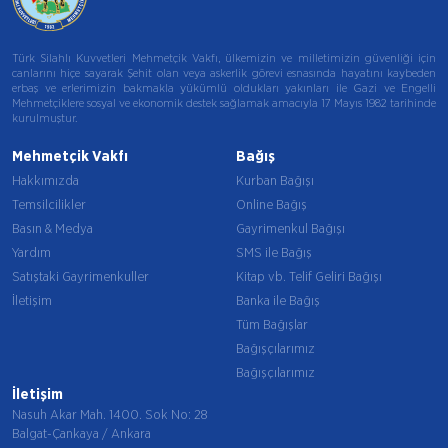
Türk Silahlı Kuvvetleri Mehmetçik Vakfı, ülkemizin ve milletimizin güvenliği için
canlarını hiçe sayarak Şehit olan veya askerlik görevi esnasında hayatını kaybeden
erbaş ve erlerimizin bakmakla yükümlü oldukları yakınları ile Gazi ve Engelli
Mehmetçiklere sosyal ve ekonomik destek sağlamak amacıyla 17 Mayıs 1982 tarihinde
kurulmuştur.
Mehmetçik Vakfı
Bağış
Hakkımızda
Kurban Bağışı
Temsilcilikler
Online Bağış
Basın & Medya
Gayrimenkul Bağışı
Yardım
SMS ile Bağış
Satıştaki Gayrimenkuller
Kitap vb. Telif Geliri Bağışı
İletişim
Banka ile Bağış
Tüm Bağışlar
Bağışçılarımız
Bağışçılarımız
İletişim
Nasuh Akar Mah. 1400. Sok No: 28
Balgat-Çankaya / Ankara