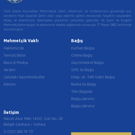
Türk Silahlı Kuvvetleri Mehmetçik Vakfı, ülkemizin ve milletimizin güvenliği için
canlarını hiçe sayarak Şehit olan veya askerlik görevi esnasında hayatını kaybeden
erbaş ve erlerimizin bakmakla yükümlü oldukları yakınları ile Gazi ve Engelli
Mehmetçiklere sosyal ve ekonomik destek sağlamak amacıyla 17 Mayıs 1982 tarihinde
kurulmuştur.
Mehmetçik Vakfı
Bağış
Hakkımızda
Kurban Bağışı
Temsilcilikler
Online Bağış
Basın & Medya
Gayrimenkul Bağışı
Yardım
SMS ile Bağış
Satıştaki Gayrimenkuller
Kitap vb. Telif Geliri Bağışı
İletişim
Banka ile Bağış
Tüm Bağışlar
Bağışçılarımız
Bağışçılarımız
İletişim
Nasuh Akar Mah. 1400. Sok No: 28
Balgat-Çankaya / Ankara
0 (312) 284 19 70