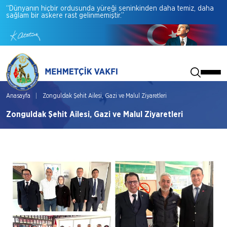
“Dünyanın
hiçbir
ordusunda
yüreği
seninkinden
daha
temiz,
daha
sağlam
bir
askere
rast
gelinmemiştir.”
Anasayfa
Zonguldak Şehit Ailesi, Gazi ve Malul Ziyaretleri
Zonguldak Şehit Ailesi, Gazi ve Malul Ziyaretleri