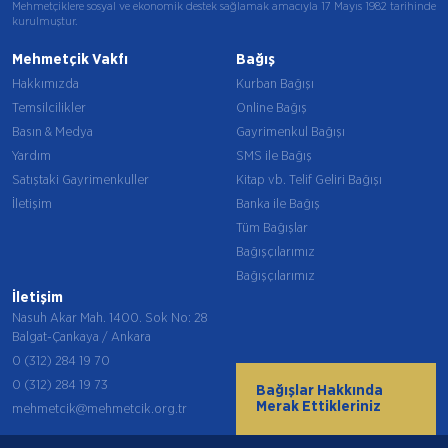
Mehmetçiklere sosyal ve ekonomik destek sağlamak amacıyla 17 Mayıs 1982 tarihinde
kurulmuştur.
Mehmetçik Vakfı
Bağış
Hakkımızda
Kurban Bağışı
Temsilcilikler
Online Bağış
Basın & Medya
Gayrimenkul Bağışı
Yardım
SMS ile Bağış
Satıştaki Gayrimenkuller
Kitap vb. Telif Geliri Bağışı
İletişim
Banka ile Bağış
Tüm Bağışlar
Bağışçılarımız
Bağışçılarımız
İletişim
Nasuh Akar Mah. 1400. Sok No: 28
Balgat-Çankaya / Ankara
0 (312) 284 19 70
0 (312) 284 19 73
Bağışlar Hakkında
Merak Ettikleriniz
mehmetcik@mehmetcik.org.tr