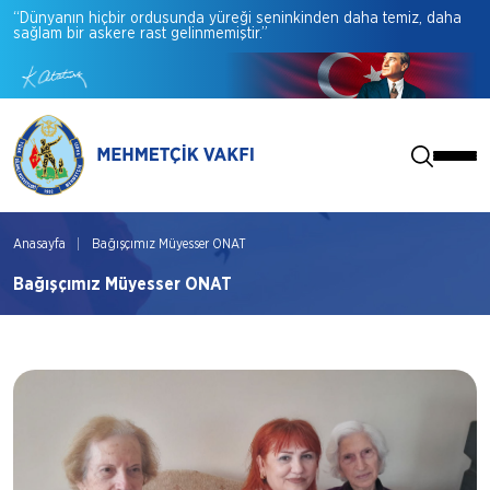
“Dünyanın
hiçbir
ordusunda
yüreği
seninkinden
daha
temiz,
daha
sağlam
bir
askere
rast
gelinmemiştir.”
Anasayfa
Bağışçımız Müyesser ONAT
Bağışçımız Müyesser ONAT