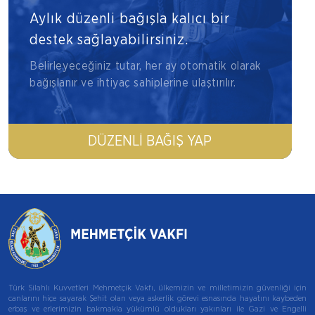
Aylık düzenli bağışla kalıcı bir
destek sağlayabilirsiniz.
Belirleyeceğiniz tutar, her ay otomatik olarak
bağışlanır ve ihtiyaç sahiplerine ulaştırılır.
DÜZENLI BAĞIŞ YAP
Türk Silahlı Kuvvetleri Mehmetçik Vakfı, ülkemizin ve milletimizin güvenliği için
canlarını hiçe sayarak Şehit olan veya askerlik görevi esnasında hayatını kaybeden
erbaş ve erlerimizin bakmakla yükümlü oldukları yakınları ile Gazi ve Engelli