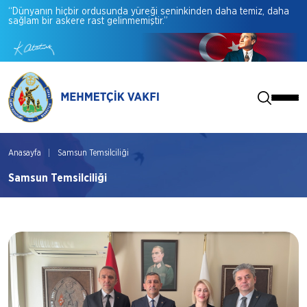
“Dünyanın
hiçbir
ordusunda
yüreği
seninkinden
daha
temiz,
daha
sağlam
bir
askere
rast
gelinmemiştir.”
Anasayfa
Samsun Temsilciliği
Samsun Temsilciliği