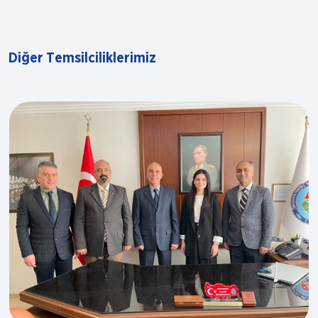
D
i
ğ
e
r
T
e
m
s
i
l
c
i
l
i
k
l
e
r
i
m
i
z