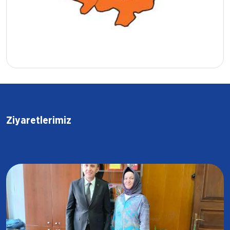
Z
i
y
a
r
e
t
l
e
r
i
m
i
z