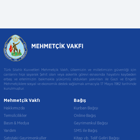
Türk Silahlı Kuvvetleri Mehmetçik Vakfı, ülkemizin ve milletimizin güvenliği için
canlarını hiçe sayarak Şehit olan veya askerlik görevi esnasında hayatını kaybeden
erbaş ve erlerimizin bakmakla yükümlü oldukları yakınları ile Gazi ve Engelli
Mehmetçiklere sosyal ve ekonomik destek sağlamak amacıyla 17 Mayıs 1982 tarihinde
kurulmuştur.
Mehmetçik Vakfı
Bağış
Hakkımızda
Kurban Bağışı
Temsilcilikler
Online Bağış
Basın & Medya
Gayrimenkul Bağışı
Yardım
SMS ile Bağış
Satıştaki Gayrimenkuller
Kitap vb. Telif Geliri Bağışı