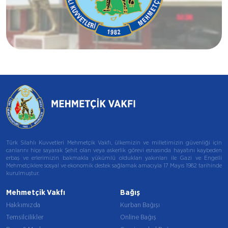
Samsun Temsilciliği
Türk Silahlı Kuvvetleri Mehmetçik Vakfı, ülkemizin ve milletimizin güvenliği için
canlarını hiçe sayarak Şehit olan veya askerlik görevi esnasında hayatını kaybeden
erbaş ve erlerimizin bakmakla yükümlü oldukları yakınları ile Gazi ve Engelli
Mehmetçiklere sosyal ve ekonomik destek sağlamak amacıyla 17 Mayıs 1982 tarihinde
kurulmuştur.
Mehmetçik Vakfı
Bağış
Hakkımızda
Kurban Bağışı
Temsilcilikler
Online Bağış