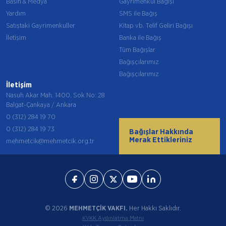
Basın & Medya
Gayrimenkul Bağışı
Yardım
SMS ile Bağış
Satıştaki Gayrimenkuller
Kitap vb. Telif Geliri Bağışı
İletişim
Banka ile Bağış
Tüm Bağışlar
Bağışçılarımız
Bağışçılarımız
İletişim
Nasuh Akar Mah. 1400. Sok No: 28
Balgat-Çankaya / Ankara
0 (312) 284 19 70
0 (312) 284 19 73
Bağışlar Hakkında
Merak Ettikleriniz
mehmetcik@mehmetcik.org.tr
© 2026
MEHMETÇİK VAKFI.
Her Hakkı Saklıdır.
KVKK Aydınlatma Metni