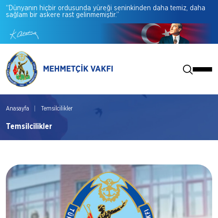
“Dünyanın
hiçbir
ordusunda
yüreği
seninkinden
daha
temiz,
daha
sağlam
bir
askere
rast
gelinmemiştir.”
Anasayfa
Temsilcilikler
Temsilcilikler