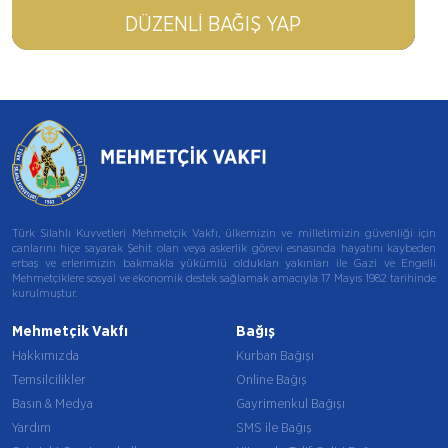
DÜZENLI BAĞIŞ YAP
Türk Silahlı Kuvvetleri Mehmetçik Vakfı, ülkemizin ve milletimizin güvenliği için
canlarını hiçe sayarak Şehit olan veya askerlik görevi esnasında hayatını kaybeden
erbaş ve erlerimizin bakmakla yükümlü oldukları yakınları ile Gazi ve Engelli
Mehmetçiklere sosyal ve ekonomik destek sağlamak amacıyla 17 Mayıs 1982 tarihinde
kurulmuştur.
Mehmetçik Vakfı
Bağış
Hakkımızda
Kurban Bağışı
Temsilcilikler
Online Bağış
Basın & Medya
Gayrimenkul Bağışı
Yardım
SMS ile Bağış