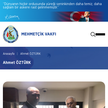
“Dünyanın
hiçbir
ordusunda
yüreği
seninkinden
daha
temiz,
daha
sağlam
bir
askere
rast
gelinmemiştir.”
Anasayfa
Ahmet ÖZTÜRK
Ahmet ÖZTÜRK