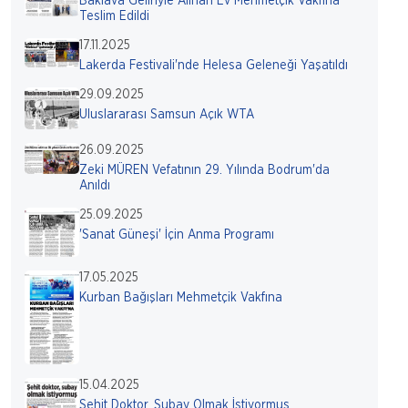
Baklava Geliriyle Alınan Ev Mehmetçik Vakfına
Teslim Edildi
17.11.2025
Lakerda Festivali'nde Helesa Geleneği Yaşatıldı
29.09.2025
Uluslararası Samsun Açık WTA
26.09.2025
Zeki MÜREN Vefatının 29. Yılında Bodrum'da
Anıldı
25.09.2025
'Sanat Güneşi' İçin Anma Programı
17.05.2025
Kurban Bağışları Mehmetçik Vakfına
15.04.2025
Şehit Doktor, Subay Olmak İstiyormuş