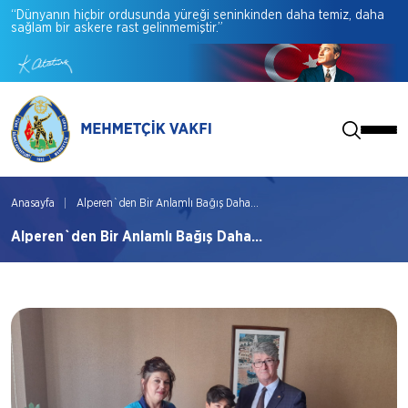
“Dünyanın
hiçbir
ordusunda
yüreği
seninkinden
daha
temiz,
daha
sağlam
bir
askere
rast
gelinmemiştir.”
Anasayfa
Alperen`den Bir Anlamlı Bağış Daha...
Alperen`den Bir Anlamlı Bağış Daha...