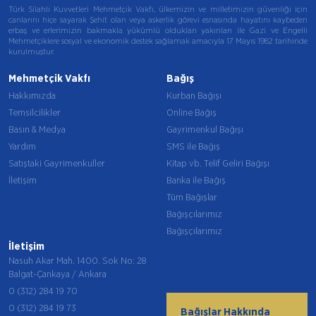
Türk Silahlı Kuvvetleri Mehmetçik Vakfı, ülkemizin ve milletimizin güvenliği için
canlarını hiçe sayarak Şehit olan veya askerlik görevi esnasında hayatını kaybeden
erbaş ve erlerimizin bakmakla yükümlü oldukları yakınları ile Gazi ve Engelli
Mehmetçiklere sosyal ve ekonomik destek sağlamak amacıyla 17 Mayıs 1982 tarihinde
kurulmuştur.
Mehmetçik Vakfı
Bağış
Hakkımızda
Kurban Bağışı
Temsilcilikler
Online Bağış
Basın & Medya
Gayrimenkul Bağışı
Yardım
SMS ile Bağış
Satıştaki Gayrimenkuller
Kitap vb. Telif Geliri Bağışı
İletişim
Banka ile Bağış
Tüm Bağışlar
Bağışçılarımız
Bağışçılarımız
İletişim
Nasuh Akar Mah. 1400. Sok No: 28
Balgat-Çankaya / Ankara
0 (312) 284 19 70
0 (312) 284 19 73
Bağışlar Hakkında