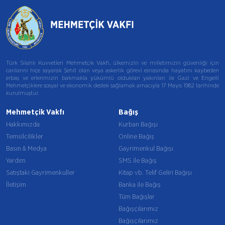
Türk Silahlı Kuvvetleri Mehmetçik Vakfı, ülkemizin ve milletimizin güvenliği için
canlarını hiçe sayarak Şehit olan veya askerlik görevi esnasında hayatını kaybeden
erbaş ve erlerimizin bakmakla yükümlü oldukları yakınları ile Gazi ve Engelli
Mehmetçiklere sosyal ve ekonomik destek sağlamak amacıyla 17 Mayıs 1982 tarihinde
kurulmuştur.
Mehmetçik Vakfı
Bağış
Hakkımızda
Kurban Bağışı
Temsilcilikler
Online Bağış
Basın & Medya
Gayrimenkul Bağışı
Yardım
SMS ile Bağış
Satıştaki Gayrimenkuller
Kitap vb. Telif Geliri Bağışı
İletişim
Banka ile Bağış
Tüm Bağışlar
Bağışçılarımız
Bağışçılarımız