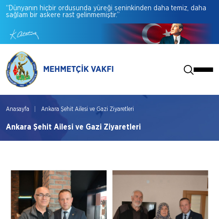
“Dünyanın
hiçbir
ordusunda
yüreği
seninkinden
daha
temiz,
daha
sağlam
bir
askere
rast
gelinmemiştir.”
Anasayfa
Ankara Şehit Ailesi ve Gazi Ziyaretleri
Ankara Şehit Ailesi ve Gazi Ziyaretleri