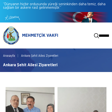
“Dünyanın
hiçbir
ordusunda
yüreği
seninkinden
daha
temiz,
daha
sağlam
bir
askere
rast
gelinmemiştir.”
Anasayfa
Ankara Şehit Ailesi Ziyaretleri
Ankara Şehit Ailesi Ziyaretleri