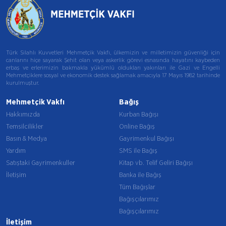
Türk Silahlı Kuvvetleri Mehmetçik Vakfı, ülkemizin ve milletimizin güvenliği için
canlarını hiçe sayarak Şehit olan veya askerlik görevi esnasında hayatını kaybeden
erbaş ve erlerimizin bakmakla yükümlü oldukları yakınları ile Gazi ve Engelli
Mehmetçiklere sosyal ve ekonomik destek sağlamak amacıyla 17 Mayıs 1982 tarihinde
kurulmuştur.
Mehmetçik Vakfı
Bağış
Hakkımızda
Kurban Bağışı
Temsilcilikler
Online Bağış
Basın & Medya
Gayrimenkul Bağışı
Yardım
SMS ile Bağış
Satıştaki Gayrimenkuller
Kitap vb. Telif Geliri Bağışı
İletişim
Banka ile Bağış
Tüm Bağışlar
Bağışçılarımız
Bağışçılarımız
İletişim