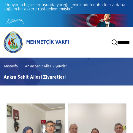
“Dünyanın
hiçbir
ordusunda
yüreği
seninkinden
daha
temiz,
daha
sağlam
bir
askere
rast
gelinmemiştir.”
Anasayfa
Ankra Şehit Ailesi Ziyaretleri
Ankra Şehit Ailesi Ziyaretleri