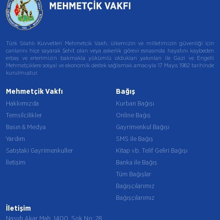
Türk Silahlı Kuvvetleri Mehmetçik Vakfı, ülkemizin ve milletimizin güvenliği için
canlarını hiçe sayarak Şehit olan veya askerlik görevi esnasında hayatını kaybeden
erbaş ve erlerimizin bakmakla yükümlü oldukları yakınları ile Gazi ve Engelli
Mehmetçiklere sosyal ve ekonomik destek sağlamak amacıyla 17 Mayıs 1982 tarihinde
kurulmuştur.
Mehmetçik Vakfı
Bağış
Hakkımızda
Kurban Bağışı
Temsilcilikler
Online Bağış
Basın & Medya
Gayrimenkul Bağışı
Yardım
SMS ile Bağış
Satıştaki Gayrimenkuller
Kitap vb. Telif Geliri Bağışı
İletişim
Banka ile Bağış
Tüm Bağışlar
Bağışçılarımız
Bağışçılarımız
İletişim
Nasuh Akar Mah. 1400. Sok No: 28