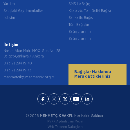
Yardım
SMS ile Bağış
Satıştaki Gayrimenkuller
Kitap vb. Telif Geliri Bağışı
İletişim
Banka ile Bağış
Tüm Bağışlar
Bağışçılarımız
Bağışçılarımız
İletişim
Nasuh Akar Mah. 1400. Sok No: 28
Balgat-Çankaya / Ankara
0 (312) 284 19 70
0 (312) 284 19 73
Bağışlar Hakkında
Merak Ettikleriniz
mehmetcik@mehmetcik.org.tr
© 2026
MEHMETÇİK VAKFI.
Her Hakkı Saklıdır.
KVKK Aydınlatma Metni
Web Tasarım Dataişlem