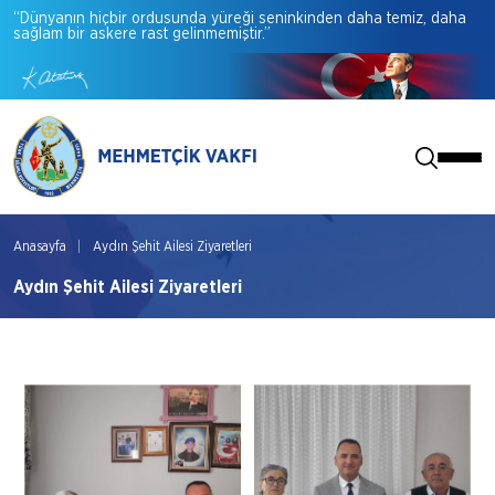
“Dünyanın
hiçbir
ordusunda
yüreği
seninkinden
daha
temiz,
daha
sağlam
bir
askere
rast
gelinmemiştir.”
Anasayfa
Aydın Şehit Ailesi Ziyaretleri
Aydın Şehit Ailesi Ziyaretleri