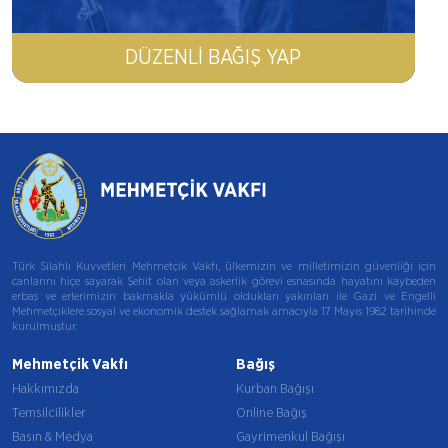
DÜZENLI BAĞIŞ YAP
Türk Silahlı Kuvvetleri Mehmetçik Vakfı, ülkemizin ve milletimizin güvenliği için
canlarını hiçe sayarak Şehit olan veya askerlik görevi esnasında hayatını kaybeden
erbaş ve erlerimizin bakmakla yükümlü oldukları yakınları ile Gazi ve Engelli
Mehmetçiklere sosyal ve ekonomik destek sağlamak amacıyla 17 Mayıs 1982 tarihinde
kurulmuştur.
Mehmetçik Vakfı
Bağış
Hakkımızda
Kurban Bağışı
Temsilcilikler
Online Bağış
Basın & Medya
Gayrimenkul Bağışı