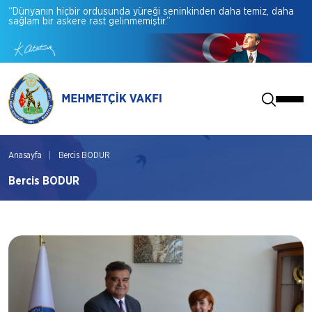
“Dünyanın
hiçbir
ordusunda
yüreği
seninkinden
daha
temiz,
daha
sağlam
bir
askere
rast
gelinmemiştir.”
Anasayfa
Bercis BODUR
Bercis BODUR