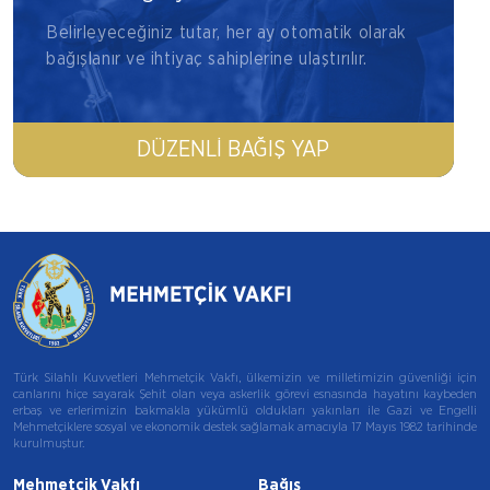
Belirleyeceğiniz tutar, her ay otomatik olarak
bağışlanır ve ihtiyaç sahiplerine ulaştırılır.
DÜZENLI BAĞIŞ YAP
Türk Silahlı Kuvvetleri Mehmetçik Vakfı, ülkemizin ve milletimizin güvenliği için
canlarını hiçe sayarak Şehit olan veya askerlik görevi esnasında hayatını kaybeden
erbaş ve erlerimizin bakmakla yükümlü oldukları yakınları ile Gazi ve Engelli
Mehmetçiklere sosyal ve ekonomik destek sağlamak amacıyla 17 Mayıs 1982 tarihinde
kurulmuştur.
Mehmetçik Vakfı
Bağış