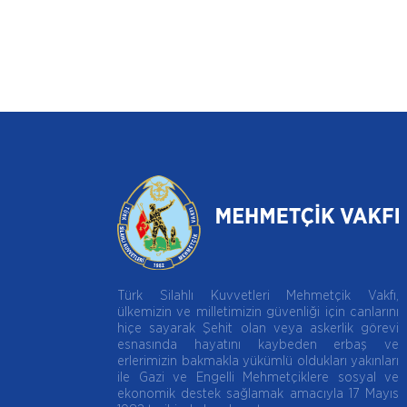
Türk Silahlı Kuvvetleri Mehmetçik Vakfı,
ülkemizin ve milletimizin güvenliği için canlarını
hiçe sayarak Şehit olan veya askerlik görevi
esnasında hayatını kaybeden erbaş ve
erlerimizin bakmakla yükümlü oldukları yakınları
ile Gazi ve Engelli Mehmetçiklere sosyal ve
ekonomik destek sağlamak amacıyla 17 Mayıs