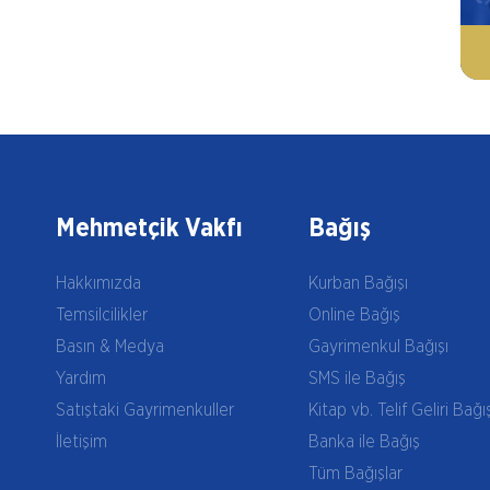
Mehmetçik Vakfı
Bağış
Hakkımızda
Kurban Bağışı
Temsilcilikler
Online Bağış
Basın & Medya
Gayrimenkul Bağışı
Yardım
SMS ile Bağış
Satıştaki Gayrimenkuller
Kitap vb. Telif Geliri Bağı
İletişim
Banka ile Bağış
Tüm Bağışlar