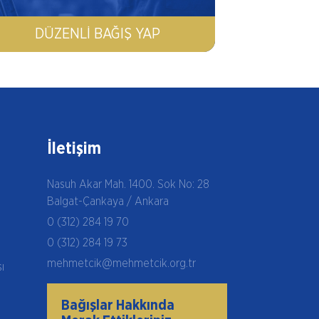
DÜZENLI BAĞIŞ YAP
İletişim
Nasuh Akar Mah. 1400. Sok No: 28
Balgat-Çankaya / Ankara
0 (312) 284 19 70
0 (312) 284 19 73
mehmetcik@mehmetcik.org.tr
şı
Bağışlar Hakkında