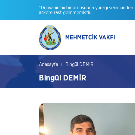
“Dünyanın
hiçbir
ordusunda
yüreği
seninkinden
askere
rast
gelinmemiştir.”
Anasayfa
Bingül DEMİR
Bingül DEMİR