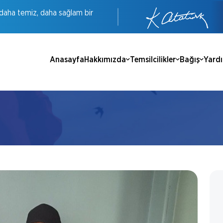
daha
temiz,
daha
sağlam
bir
Anasayfa
Hakkımızda
Temsilcilikler
Bağış
Yard