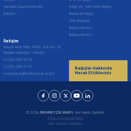
Satıştaki Gayrimenkuller
Kitap vb. Telif Geliri Bağışı
İletişim
Banka ile Bağış
Tüm Bağışlar
Bağışçılarımız
Bağışçılarımız
İletişim
Nasuh Akar Mah. 1400. Sok No: 28
Balgat-Çankaya / Ankara
0 (312) 284 19 70
0 (312) 284 19 73
Bağışlar Hakkında
Merak Ettikleriniz
mehmetcik@mehmetcik.org.tr
© 2026
MEHMETÇİK VAKFI.
Her Hakkı Saklıdır.
KVKK Aydınlatma Metni
Web Tasarım Dataişlem