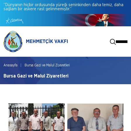
“Dünyanın
hiçbir
ordusunda
yüreği
seninkinden
daha
temiz,
daha
sağlam
bir
askere
rast
gelinmemiştir.”
Anasayfa
Bursa Gazi ve Malul Ziyaretleri
Bursa Gazi ve Malul Ziyaretleri