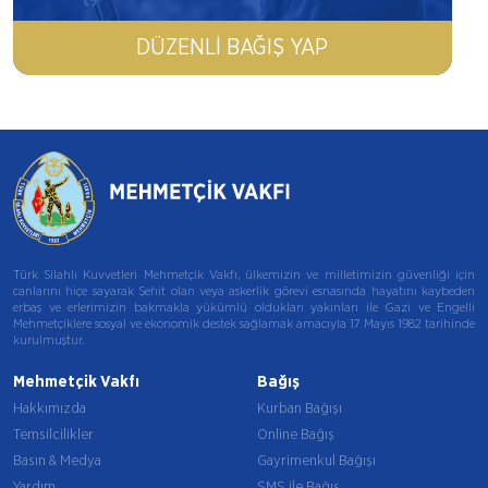
DÜZENLI BAĞIŞ YAP
Türk Silahlı Kuvvetleri Mehmetçik Vakfı, ülkemizin ve milletimizin güvenliği için
canlarını hiçe sayarak Şehit olan veya askerlik görevi esnasında hayatını kaybeden
erbaş ve erlerimizin bakmakla yükümlü oldukları yakınları ile Gazi ve Engelli
Mehmetçiklere sosyal ve ekonomik destek sağlamak amacıyla 17 Mayıs 1982 tarihinde
kurulmuştur.
Mehmetçik Vakfı
Bağış
Hakkımızda
Kurban Bağışı
Temsilcilikler
Online Bağış
Basın & Medya
Gayrimenkul Bağışı
Yardım
SMS ile Bağış