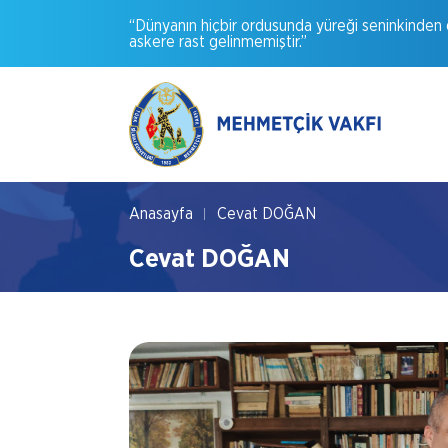
“Dünyanın
hiçbir
ordusunda
yüreği
seninkinden
askere
rast
gelinmemiştir.”
Anasayfa
Cevat DOĞAN
Cevat DOĞAN