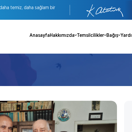
daha
temiz,
daha
sağlam
bir
Anasayfa
Hakkımızda
Temsilcilikler
Bağış
Yard