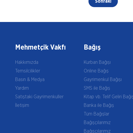
Sonraki
Mehmetçik Vakfı
Bağış
Hakkımızda
Kurban Bağışı
Temsilcilikler
Online Bağış
Basın & Medya
Gayrimenkul Bağışı
Yardım
SMS ile Bağış
Satıştaki Gayrimenkuller
Kitap vb. Telif Geliri Bağı
İletişim
Banka ile Bağış
Tüm Bağışlar
Bağışçılarımız
Bağışçılarımız