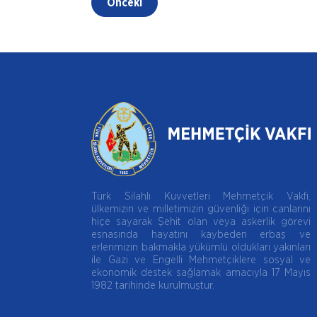
Önceki
Türk Silahlı Kuvvetleri Mehmetçik Vakfı,
ülkemizin ve milletimizin güvenliği için canlarını
hiçe sayarak Şehit olan veya askerlik görevi
esnasında hayatını kaybeden erbaş ve
erlerimizin bakmakla yükümlü oldukları yakınları
ile Gazi ve Engelli Mehmetçiklere sosyal ve
ekonomik destek sağlamak amacıyla 17 Mayıs
1982 tarihinde kurulmuştur.