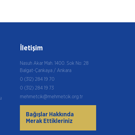
İletişim
Nasuh Akar Mah. 1400. Sok No: 28
Balgat-Çankaya / Ankara
0 (312) 284 19 70
0 (312) 284 19 73
mehmetcik@mehmetcik.org.tr
şı
Bağışlar Hakkında
Merak Ettikleriniz