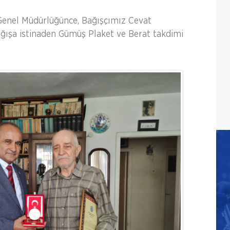
 Genel Müdürlüğünce, Bağışçımız Cevat
ışa istinaden Gümüş Plaket ve Berat takdimi