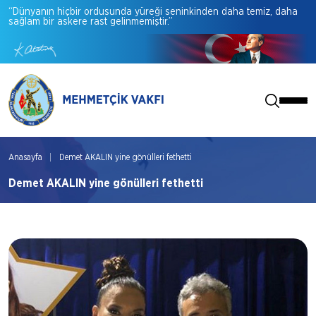
“Dünyanın
hiçbir
ordusunda
yüreği
seninkinden
daha
temiz,
daha
sağlam
bir
askere
rast
gelinmemiştir.”
Anasayfa
Demet AKALIN yine gönülleri fethetti
Demet AKALIN yine gönülleri fethetti