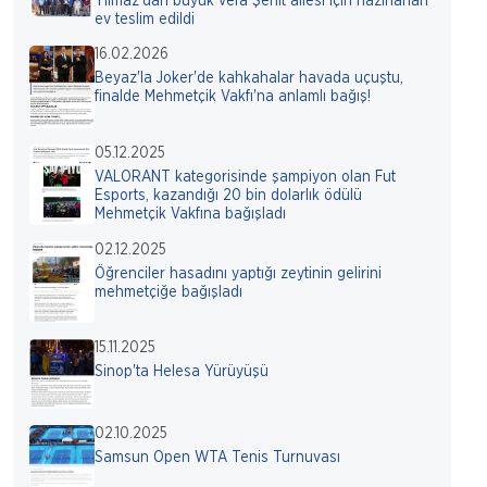
Yılmaz'dan büyük vefa Şehit ailesi için hazırlanan
ev teslim edildi
16.02.2026
Beyaz'la Joker'de kahkahalar havada uçuştu,
finalde Mehmetçik Vakfı'na anlamlı bağış!
05.12.2025
VALORANT kategorisinde şampiyon olan Fut
Esports, kazandığı 20 bin dolarlık ödülü
Mehmetçik Vakfına bağışladı
02.12.2025
Öğrenciler hasadını yaptığı zeytinin gelirini
mehmetçiğe bağışladı
15.11.2025
Sinop'ta Helesa Yürüyüşü
02.10.2025
Samsun Open WTA Tenis Turnuvası