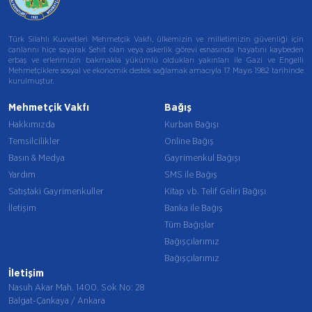
Türk Silahlı Kuvvetleri Mehmetçik Vakfı, ülkemizin ve milletimizin güvenliği için
canlarını hiçe sayarak Şehit olan veya askerlik görevi esnasında hayatını kaybeden
erbaş ve erlerimizin bakmakla yükümlü oldukları yakınları ile Gazi ve Engelli
Mehmetçiklere sosyal ve ekonomik destek sağlamak amacıyla 17 Mayıs 1982 tarihinde
kurulmuştur.
Mehmetçik Vakfı
Bağış
Hakkımızda
Kurban Bağışı
Temsilcilikler
Online Bağış
Basın & Medya
Gayrimenkul Bağışı
Yardım
SMS ile Bağış
Satıştaki Gayrimenkuller
Kitap vb. Telif Geliri Bağışı
İletişim
Banka ile Bağış
Tüm Bağışlar
Bağışçılarımız
Bağışçılarımız
İletişim
Nasuh Akar Mah. 1400. Sok No: 28
Balgat-Çankaya / Ankara