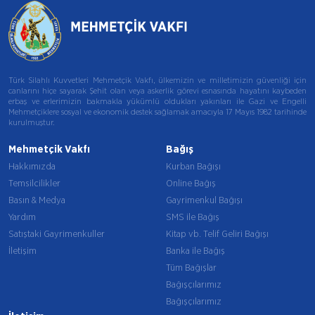
Türk Silahlı Kuvvetleri Mehmetçik Vakfı, ülkemizin ve milletimizin güvenliği için
canlarını hiçe sayarak Şehit olan veya askerlik görevi esnasında hayatını kaybeden
erbaş ve erlerimizin bakmakla yükümlü oldukları yakınları ile Gazi ve Engelli
Mehmetçiklere sosyal ve ekonomik destek sağlamak amacıyla 17 Mayıs 1982 tarihinde
kurulmuştur.
Mehmetçik Vakfı
Bağış
Hakkımızda
Kurban Bağışı
Temsilcilikler
Online Bağış
Basın & Medya
Gayrimenkul Bağışı
Yardım
SMS ile Bağış
Satıştaki Gayrimenkuller
Kitap vb. Telif Geliri Bağışı
İletişim
Banka ile Bağış
Tüm Bağışlar
Bağışçılarımız
Bağışçılarımız