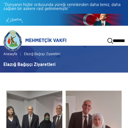
“Dünyanın
hiçbir
ordusunda
yüreği
seninkinden
daha
temiz,
daha
sağlam
bir
askere
rast
gelinmemiştir.”
Anasayfa
Elazığ Bağışçı Ziyaretleri
Elazığ Bağışçı Ziyaretleri