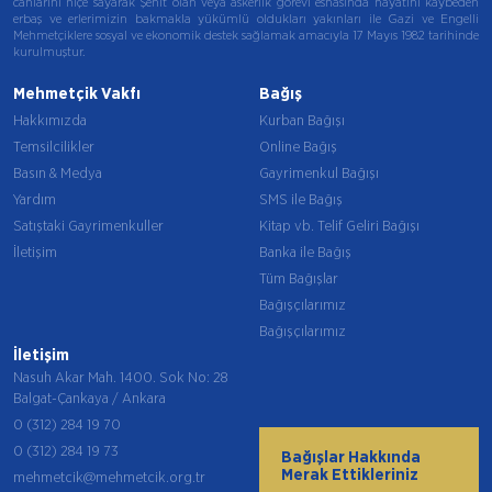
canlarını hiçe sayarak Şehit olan veya askerlik görevi esnasında hayatını kaybeden
erbaş ve erlerimizin bakmakla yükümlü oldukları yakınları ile Gazi ve Engelli
Mehmetçiklere sosyal ve ekonomik destek sağlamak amacıyla 17 Mayıs 1982 tarihinde
kurulmuştur.
Mehmetçik Vakfı
Bağış
Hakkımızda
Kurban Bağışı
Temsilcilikler
Online Bağış
Basın & Medya
Gayrimenkul Bağışı
Yardım
SMS ile Bağış
Satıştaki Gayrimenkuller
Kitap vb. Telif Geliri Bağışı
İletişim
Banka ile Bağış
Tüm Bağışlar
Bağışçılarımız
Bağışçılarımız
İletişim
Nasuh Akar Mah. 1400. Sok No: 28
Balgat-Çankaya / Ankara
0 (312) 284 19 70
0 (312) 284 19 73
Bağışlar Hakkında
Merak Ettikleriniz
mehmetcik@mehmetcik.org.tr