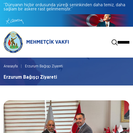
“Dünyanın
hiçbir
ordusunda
yüreği
seninkinden
daha
temiz,
daha
sağlam
bir
askere
rast
gelinmemiştir.”
Anasayfa
Erzurum Bağışçı Ziyareti
Erzurum Bağışçı Ziyareti