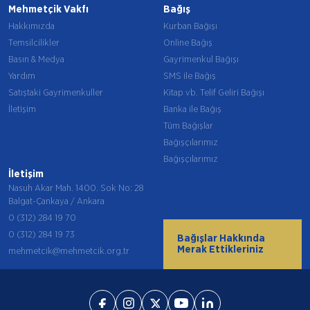
Mehmetçik Vakfı
Bağış
Hakkımızda
Kurban Bağışı
Temsilcilikler
Online Bağış
Basın & Medya
Gayrimenkul Bağışı
Yardım
SMS ile Bağış
Satıştaki Gayrimenkuller
Kitap vb. Telif Geliri Bağışı
İletişim
Banka ile Bağış
Tüm Bağışlar
Bağışçılarımız
Bağışçılarımız
İletişim
Nasuh Akar Mah. 1400. Sok No: 28
Balgat-Çankaya / Ankara
0 (312) 284 19 70
0 (312) 284 19 73
Bağışlar Hakkında
Merak Ettikleriniz
mehmetcik@mehmetcik.org.tr