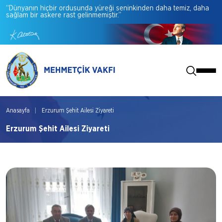
“Dünyanın
hiçbir
ordusunda
yüreği
seninkinden
daha
temiz,
daha
sağlam
bir
askere
rast
gelinmemiştir.”
Anasayfa
Erzurum Şehit Ailesi Ziyareti
Erzurum Şehit Ailesi Ziyareti