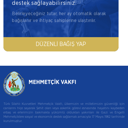
destek sağlayabilirsiniz.
Belirleyeceğiniz tutar, her ay otomatik olarak
bağışlanır ve ihtiyaç sahiplerine ulaştırılır.
DÜZENLI BAĞIŞ YAP
Türk Silahlı Kuvvetleri Mehmetçik Vakfı, ülkemizin ve milletimizin güvenliği için
canlarını hiçe sayarak Şehit olan veya askerlik görevi esnasında hayatını kaybeden
erbaş ve erlerimizin bakmakla yükümlü oldukları yakınları ile Gazi ve Engelli
Mehmetçiklere sosyal ve ekonomik destek sağlamak amacıyla 17 Mayıs 1982 tarihinde
kurulmuştur.