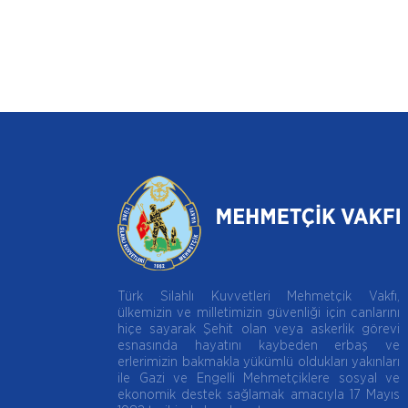
Türk Silahlı Kuvvetleri Mehmetçik Vakfı,
ülkemizin ve milletimizin güvenliği için canlarını
hiçe sayarak Şehit olan veya askerlik görevi
esnasında hayatını kaybeden erbaş ve
erlerimizin bakmakla yükümlü oldukları yakınları
ile Gazi ve Engelli Mehmetçiklere sosyal ve
ekonomik destek sağlamak amacıyla 17 Mayıs