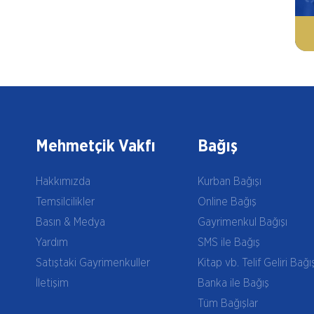
Mehmetçik Vakfı
Bağış
Hakkımızda
Kurban Bağışı
Temsilcilikler
Online Bağış
Basın & Medya
Gayrimenkul Bağışı
Yardım
SMS ile Bağış
Satıştaki Gayrimenkuller
Kitap vb. Telif Geliri Bağı
İletişim
Banka ile Bağış
Tüm Bağışlar