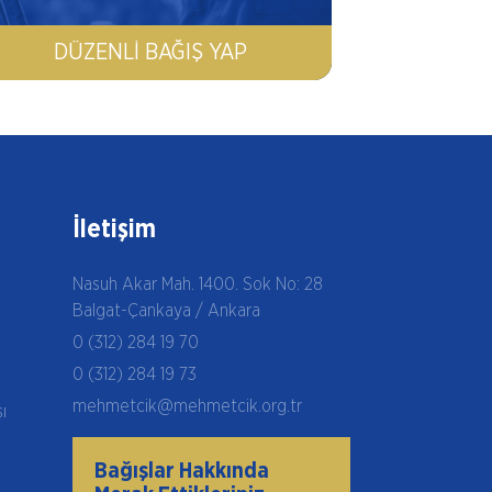
DÜZENLI BAĞIŞ YAP
İletişim
Nasuh Akar Mah. 1400. Sok No: 28
Balgat-Çankaya / Ankara
0 (312) 284 19 70
0 (312) 284 19 73
mehmetcik@mehmetcik.org.tr
şı
Bağışlar Hakkında