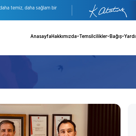
daha
temiz,
daha
sağlam
bir
Anasayfa
Hakkımızda
Temsilcilikler
Bağış
Yard