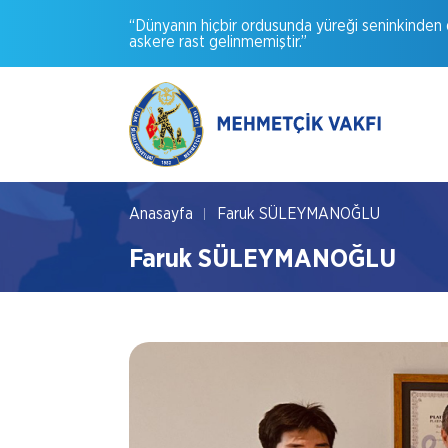
“Dünyanın
hiçbir
ordusunda
yüreği
seninkinden
askere
rast
gelinmemiştir.”
Anasayfa
Faruk SÜLEYMANOĞLU
Faruk SÜLEYMANOĞLU