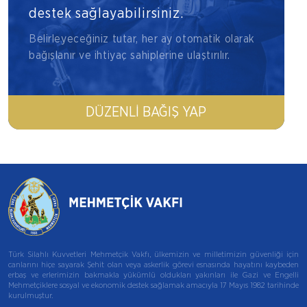
destek sağlayabilirsiniz.
Belirleyeceğiniz tutar, her ay otomatik olarak
bağışlanır ve ihtiyaç sahiplerine ulaştırılır.
DÜZENLI BAĞIŞ YAP
Türk Silahlı Kuvvetleri Mehmetçik Vakfı, ülkemizin ve milletimizin güvenliği için
canlarını hiçe sayarak Şehit olan veya askerlik görevi esnasında hayatını kaybeden
erbaş ve erlerimizin bakmakla yükümlü oldukları yakınları ile Gazi ve Engelli
Mehmetçiklere sosyal ve ekonomik destek sağlamak amacıyla 17 Mayıs 1982 tarihinde
kurulmuştur.