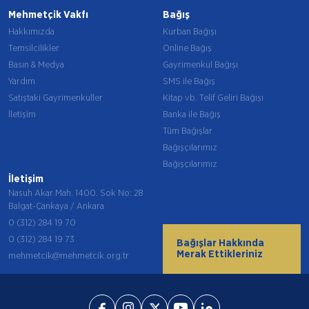
Mehmetçik Vakfı
Bağış
Hakkımızda
Kurban Bağışı
Temsilcilikler
Online Bağış
Basın & Medya
Gayrimenkul Bağışı
Yardım
SMS ile Bağış
Satıştaki Gayrimenkuller
Kitap vb. Telif Geliri Bağışı
İletişim
Banka ile Bağış
Tüm Bağışlar
Bağışçılarımız
Bağışçılarımız
İletişim
Nasuh Akar Mah. 1400. Sok No: 28
Balgat-Çankaya / Ankara
0 (312) 284 19 70
0 (312) 284 19 73
Bağışlar Hakkında
Merak Ettikleriniz
mehmetcik@mehmetcik.org.tr