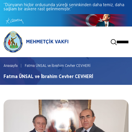
“Dünyanın
hiçbir
ordusunda
yüreği
seninkinden
daha
temiz,
daha
sağlam
bir
askere
rast
gelinmemiştir.”
Anasayfa
Fatma ÜNSAL ve İbrahim Cevher CEVHERİ
Fatma ÜNSAL ve İbrahim Cevher CEVHERİ