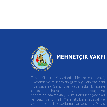
Türk Silahlı Kuvvetleri Mehmetçik Vakfı,
ülkemizin ve milletimizin güvenliği için canlarını
hiçe sayarak Şehit olan veya askerlik görevi
esnasında hayatını kaybeden erbaş ve
erlerimizin bakmakla yükümlü oldukları yakınları
ile Gazi ve Engelli Mehmetçiklere sosyal ve
ekonomik destek sağlamak amacıyla 17 Mayıs