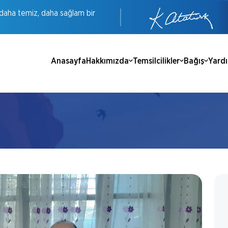
daha
temiz,
daha
sağlam
bir
Anasayfa
Hakkımızda
Temsilcilikler
Bağış
Yard