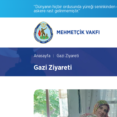
“Dünyanın
hiçbir
ordusunda
yüreği
seninkinden
askere
rast
gelinmemiştir.”
Anasayfa
Gazi Ziyareti
Gazi Ziyareti