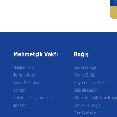
Mehmetçik Vakfı
Bağış
Hakkımızda
Kurban Bağışı
Temsilcilikler
Online Bağış
Basın & Medya
Gayrimenkul Bağışı
Yardım
SMS ile Bağış
Satıştaki Gayrimenkuller
Kitap vb. Telif Geliri Bağı
İletişim
Banka ile Bağış
Tüm Bağışlar