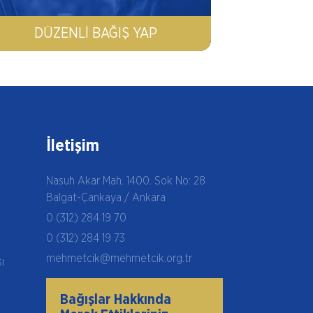
DÜZENLI BAĞIŞ YAP
İletişim
Nasuh Akar Mah. 1400. Sok No: 28
Balgat-Çankaya / Ankara
0 (312) 284 19 70
0 (312) 284 19 73
mehmetcik@mehmetcik.org.tr
şı
Bağışlar Hakkında