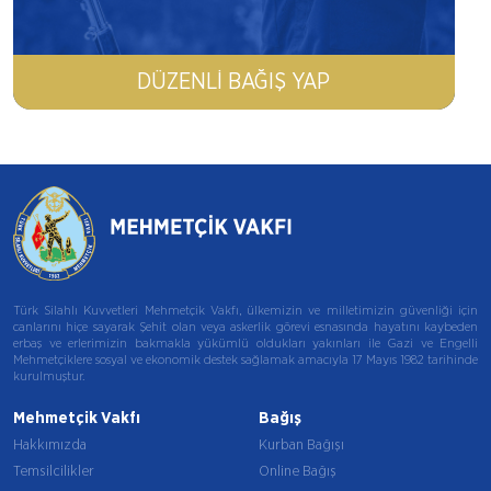
DÜZENLI BAĞIŞ YAP
Türk Silahlı Kuvvetleri Mehmetçik Vakfı, ülkemizin ve milletimizin güvenliği için
canlarını hiçe sayarak Şehit olan veya askerlik görevi esnasında hayatını kaybeden
erbaş ve erlerimizin bakmakla yükümlü oldukları yakınları ile Gazi ve Engelli
Mehmetçiklere sosyal ve ekonomik destek sağlamak amacıyla 17 Mayıs 1982 tarihinde
kurulmuştur.
Mehmetçik Vakfı
Bağış
Hakkımızda
Kurban Bağışı
Temsilcilikler
Online Bağış