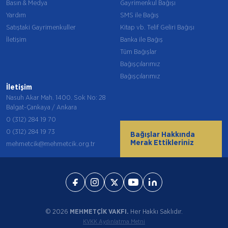
Basın & Medya
Gayrimenkul Bağışı
Yardım
SMS ile Bağış
Satıştaki Gayrimenkuller
Kitap vb. Telif Geliri Bağışı
İletişim
Banka ile Bağış
Tüm Bağışlar
Bağışçılarımız
Bağışçılarımız
İletişim
Nasuh Akar Mah. 1400. Sok No: 28
Balgat-Çankaya / Ankara
0 (312) 284 19 70
0 (312) 284 19 73
Bağışlar Hakkında
Merak Ettikleriniz
mehmetcik@mehmetcik.org.tr
© 2026
MEHMETÇİK VAKFI.
Her Hakkı Saklıdır.
KVKK Aydınlatma Metni