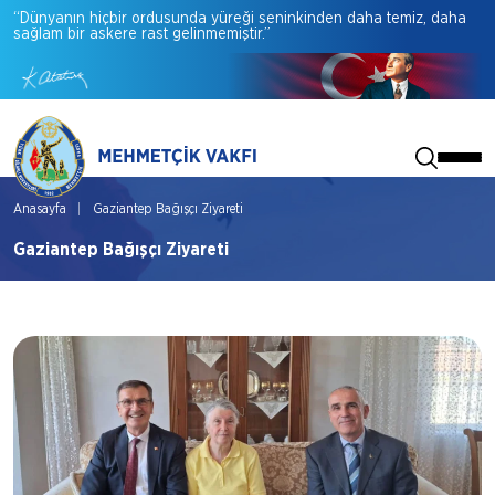
“Dünyanın
hiçbir
ordusunda
yüreği
seninkinden
daha
temiz,
daha
sağlam
bir
askere
rast
gelinmemiştir.”
Anasayfa
Gaziantep Bağışçı Ziyareti
Gaziantep Bağışçı Ziyareti